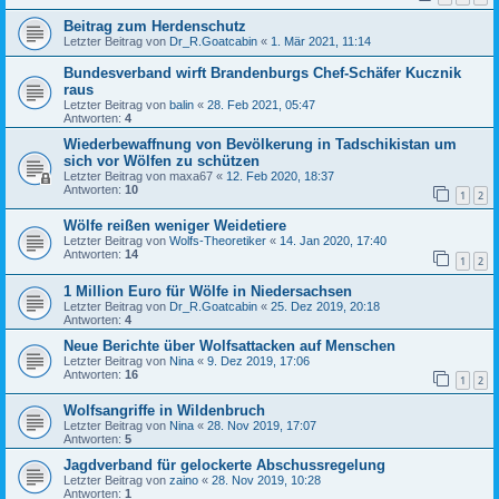
Beitrag zum Herdenschutz
Letzter Beitrag von
Dr_R.Goatcabin
«
1. Mär 2021, 11:14
Bundesverband wirft Brandenburgs Chef-Schäfer Kucznik
raus
Letzter Beitrag von
balin
«
28. Feb 2021, 05:47
Antworten:
4
Wiederbewaffnung von Bevölkerung in Tadschikistan um
sich vor Wölfen zu schützen
Letzter Beitrag von
maxa67
«
12. Feb 2020, 18:37
Antworten:
10
1
2
Wölfe reißen weniger Weidetiere
Letzter Beitrag von
Wolfs-Theoretiker
«
14. Jan 2020, 17:40
Antworten:
14
1
2
1 Million Euro für Wölfe in Niedersachsen
Letzter Beitrag von
Dr_R.Goatcabin
«
25. Dez 2019, 20:18
Antworten:
4
Neue Berichte über Wolfsattacken auf Menschen
Letzter Beitrag von
Nina
«
9. Dez 2019, 17:06
Antworten:
16
1
2
Wolfsangriffe in Wildenbruch
Letzter Beitrag von
Nina
«
28. Nov 2019, 17:07
Antworten:
5
Jagdverband für gelockerte Abschussregelung
Letzter Beitrag von
zaino
«
28. Nov 2019, 10:28
Antworten:
1