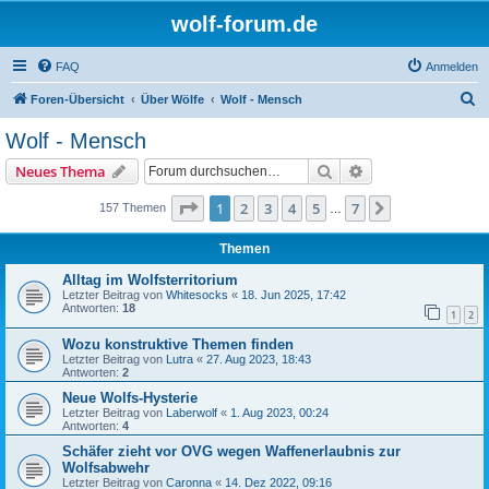
wolf-forum.de
FAQ
Anmelden
S
Foren-Übersicht
Über Wölfe
Wolf - Mensch
u
Wolf - Mensch
c
Suche
Erweiterte Suche
Neues Thema
h
e
Seite
1
von
7
1
2
3
4
5
7
Nächste
157 Themen
…
Themen
Alltag im Wolfsterritorium
Letzter Beitrag von
Whitesocks
«
18. Jun 2025, 17:42
Antworten:
18
1
2
Wozu konstruktive Themen finden
Letzter Beitrag von
Lutra
«
27. Aug 2023, 18:43
Antworten:
2
Neue Wolfs-Hysterie
Letzter Beitrag von
Laberwolf
«
1. Aug 2023, 00:24
Antworten:
4
Schäfer zieht vor OVG wegen Waffenerlaubnis zur
Wolfsabwehr
Letzter Beitrag von
Caronna
«
14. Dez 2022, 09:16