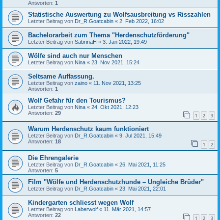
Antworten:
1
Statistische Auswertung zu Wolfsausbreitung vs Risszahlen
Letzter Beitrag von
Dr_R.Goatcabin
«
2. Feb 2022, 16:02
Bachelorarbeit zum Thema "Herdenschutzförderung"
Letzter Beitrag von
SabrinaH
«
3. Jan 2022, 19:49
Wölfe sind auch nur Menschen
Letzter Beitrag von
Nina
«
23. Nov 2021, 15:24
Seltsame Auffassung.
Letzter Beitrag von
zaino
«
11. Nov 2021, 13:25
Antworten:
1
Wolf Gefahr für den Tourismus?
Letzter Beitrag von
Nina
«
24. Okt 2021, 12:23
Antworten:
29
1
2
3
Warum Herdenschutz kaum funktioniert
Letzter Beitrag von
Dr_R.Goatcabin
«
9. Jul 2021, 15:49
Antworten:
18
1
2
Die Ehrengalerie
Letzter Beitrag von
Dr_R.Goatcabin
«
26. Mai 2021, 11:25
Antworten:
5
Film "Wölfe und Herdenschutzhunde – Ungleiche Brüder"
Letzter Beitrag von
Dr_R.Goatcabin
«
23. Mai 2021, 22:01
Kindergarten schliesst wegen Wolf
Letzter Beitrag von
Laberwolf
«
11. Mär 2021, 14:57
Antworten:
22
1
2
3