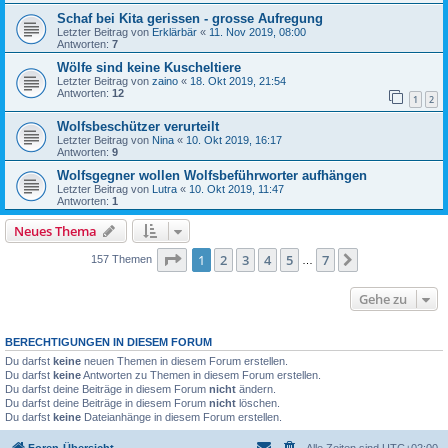
Schaf bei Kita gerissen - grosse Aufregung
Letzter Beitrag von
Erklärbär
«
11. Nov 2019, 08:00
Antworten:
7
Wölfe sind keine Kuscheltiere
Letzter Beitrag von
zaino
«
18. Okt 2019, 21:54
Antworten:
12
1
2
Wolfsbeschützer verurteilt
Letzter Beitrag von
Nina
«
10. Okt 2019, 16:17
Antworten:
9
Wolfsgegner wollen Wolfsbeführworter aufhängen
Letzter Beitrag von
Lutra
«
10. Okt 2019, 11:47
Antworten:
1
Neues Thema
Seite
1
von
7
1
2
3
4
5
7
Nächste
157 Themen
…
Gehe zu
BERECHTIGUNGEN IN DIESEM FORUM
Du darfst
keine
neuen Themen in diesem Forum erstellen.
Du darfst
keine
Antworten zu Themen in diesem Forum erstellen.
Du darfst deine Beiträge in diesem Forum
nicht
ändern.
Du darfst deine Beiträge in diesem Forum
nicht
löschen.
Du darfst
keine
Dateianhänge in diesem Forum erstellen.
Foren-Übersicht
Alle Zeiten sind
UTC+02:00