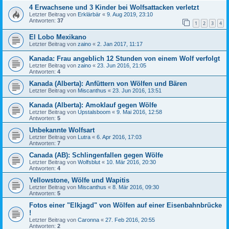
4 Erwachsene und 3 Kinder bei Wolfsattacken verletzt
Letzter Beitrag von
Erklärbär
«
9. Aug 2019, 23:10
Antworten:
37
1
2
3
4
El Lobo Mexikano
Letzter Beitrag von
zaino
«
2. Jan 2017, 11:17
Kanada: Frau angeblich 12 Stunden von einem Wolf verfolgt
Letzter Beitrag von
zaino
«
23. Jun 2016, 21:05
Antworten:
4
Kanada (Alberta): Anfüttern von Wölfen und Bären
Letzter Beitrag von
Miscanthus
«
23. Jun 2016, 13:51
Kanada (Alberta): Amoklauf gegen Wölfe
Letzter Beitrag von
Upstalsboom
«
9. Mai 2016, 12:58
Antworten:
5
Unbekannte Wolfsart
Letzter Beitrag von
Lutra
«
6. Apr 2016, 17:03
Antworten:
7
Canada (AB): Schlingenfallen gegen Wölfe
Letzter Beitrag von
Wolfsblut
«
10. Mär 2016, 20:30
Antworten:
4
Yellowstone, Wölfe und Wapitis
Letzter Beitrag von
Miscanthus
«
8. Mär 2016, 09:30
Antworten:
5
Fotos einer "Elkjagd" von Wölfen auf einer Eisenbahnbrücke
!
Letzter Beitrag von
Caronna
«
27. Feb 2016, 20:55
Antworten:
2