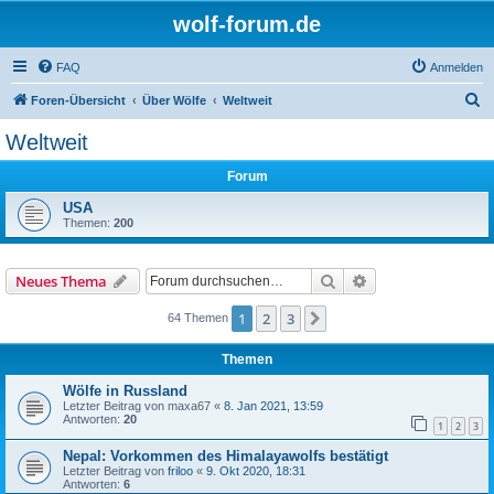
wolf-forum.de
FAQ
Anmelden
S
Foren-Übersicht
Über Wölfe
Weltweit
u
Weltweit
c
Forum
h
e
USA
Themen:
200
Suche
Erweiterte Suche
Neues Thema
1
2
3
Nächste
64 Themen
Themen
Wölfe in Russland
Letzter Beitrag von
maxa67
«
8. Jan 2021, 13:59
Antworten:
20
1
2
3
Nepal: Vorkommen des Himalayawolfs bestätigt
Letzter Beitrag von
friloo
«
9. Okt 2020, 18:31
Antworten:
6