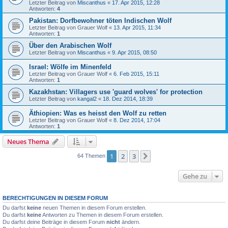
Letzter Beitrag von
Miscanthus
«
17. Apr 2015, 12:28
Antworten:
4
Pakistan: Dorfbewohner töten Indischen Wolf
Letzter Beitrag von
Grauer Wolf
«
13. Apr 2015, 11:34
Antworten:
1
Über den Arabischen Wolf
Letzter Beitrag von
Miscanthus
«
9. Apr 2015, 08:50
Israel: Wölfe im Minenfeld
Letzter Beitrag von
Grauer Wolf
«
6. Feb 2015, 15:11
Antworten:
1
Kazakhstan: Villagers use 'guard wolves' for protection
Letzter Beitrag von
kangal2
«
18. Dez 2014, 18:39
Äthiopien: Was es heisst den Wolf zu retten
Letzter Beitrag von
Grauer Wolf
«
8. Dez 2014, 17:04
Antworten:
1
Neues Thema
1
2
3
Nächste
64 Themen
Gehe zu
BERECHTIGUNGEN IN DIESEM FORUM
Du darfst
keine
neuen Themen in diesem Forum erstellen.
Du darfst
keine
Antworten zu Themen in diesem Forum erstellen.
Du darfst deine Beiträge in diesem Forum
nicht
ändern.