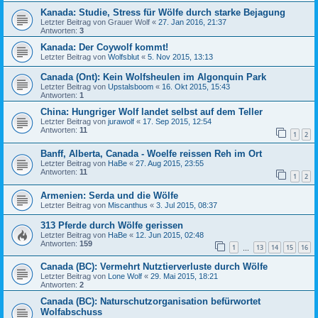
Kanada: Studie, Stress für Wölfe durch starke Bejagung
Letzter Beitrag von
Grauer Wolf
«
27. Jan 2016, 21:37
Antworten:
3
Kanada: Der Coywolf kommt!
Letzter Beitrag von
Wolfsblut
«
5. Nov 2015, 13:13
Canada (Ont): Kein Wolfsheulen im Algonquin Park
Letzter Beitrag von
Upstalsboom
«
16. Okt 2015, 15:43
Antworten:
1
China: Hungriger Wolf landet selbst auf dem Teller
Letzter Beitrag von
jurawolf
«
17. Sep 2015, 12:54
Antworten:
11
1
2
Banff, Alberta, Canada - Woelfe reissen Reh im Ort
Letzter Beitrag von
HaBe
«
27. Aug 2015, 23:55
Antworten:
11
1
2
Armenien: Serda und die Wölfe
Letzter Beitrag von
Miscanthus
«
3. Jul 2015, 08:37
313 Pferde durch Wölfe gerissen
Letzter Beitrag von
HaBe
«
12. Jun 2015, 02:48
Antworten:
159
1
13
14
15
16
…
Canada (BC): Vermehrt Nutztierverluste durch Wölfe
Letzter Beitrag von
Lone Wolf
«
29. Mai 2015, 18:21
Antworten:
2
Canada (BC): Naturschutzorganisation befürwortet
Wolfabschuss