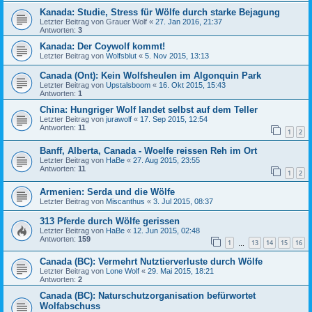
Kanada: Studie, Stress für Wölfe durch starke Bejagung
Letzter Beitrag von
Grauer Wolf
«
27. Jan 2016, 21:37
Antworten:
3
Kanada: Der Coywolf kommt!
Letzter Beitrag von
Wolfsblut
«
5. Nov 2015, 13:13
Canada (Ont): Kein Wolfsheulen im Algonquin Park
Letzter Beitrag von
Upstalsboom
«
16. Okt 2015, 15:43
Antworten:
1
China: Hungriger Wolf landet selbst auf dem Teller
Letzter Beitrag von
jurawolf
«
17. Sep 2015, 12:54
Antworten:
11
1
2
Banff, Alberta, Canada - Woelfe reissen Reh im Ort
Letzter Beitrag von
HaBe
«
27. Aug 2015, 23:55
Antworten:
11
1
2
Armenien: Serda und die Wölfe
Letzter Beitrag von
Miscanthus
«
3. Jul 2015, 08:37
313 Pferde durch Wölfe gerissen
Letzter Beitrag von
HaBe
«
12. Jun 2015, 02:48
Antworten:
159
1
13
14
15
16
…
Canada (BC): Vermehrt Nutztierverluste durch Wölfe
Letzter Beitrag von
Lone Wolf
«
29. Mai 2015, 18:21
Antworten:
2
Canada (BC): Naturschutzorganisation befürwortet
Wolfabschuss