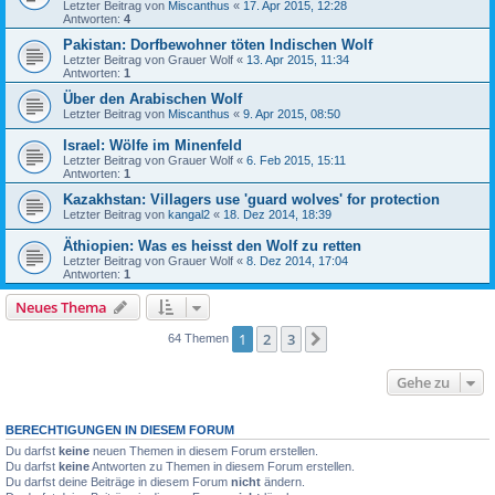
Letzter Beitrag von
Miscanthus
«
17. Apr 2015, 12:28
Antworten:
4
Pakistan: Dorfbewohner töten Indischen Wolf
Letzter Beitrag von
Grauer Wolf
«
13. Apr 2015, 11:34
Antworten:
1
Über den Arabischen Wolf
Letzter Beitrag von
Miscanthus
«
9. Apr 2015, 08:50
Israel: Wölfe im Minenfeld
Letzter Beitrag von
Grauer Wolf
«
6. Feb 2015, 15:11
Antworten:
1
Kazakhstan: Villagers use 'guard wolves' for protection
Letzter Beitrag von
kangal2
«
18. Dez 2014, 18:39
Äthiopien: Was es heisst den Wolf zu retten
Letzter Beitrag von
Grauer Wolf
«
8. Dez 2014, 17:04
Antworten:
1
Neues Thema
1
2
3
Nächste
64 Themen
Gehe zu
BERECHTIGUNGEN IN DIESEM FORUM
Du darfst
keine
neuen Themen in diesem Forum erstellen.
Du darfst
keine
Antworten zu Themen in diesem Forum erstellen.
Du darfst deine Beiträge in diesem Forum
nicht
ändern.