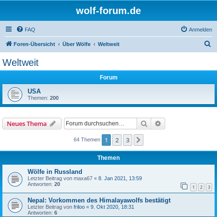
wolf-forum.de
FAQ
Anmelden
S
Foren-Übersicht
Über Wölfe
Weltweit
u
Weltweit
c
Forum
h
e
USA
Themen:
200
Suche
Erweiterte Suche
Neues Thema
1
2
3
Nächste
64 Themen
Themen
Wölfe in Russland
Letzter Beitrag von
maxa67
«
8. Jan 2021, 13:59
Antworten:
20
1
2
3
Nepal: Vorkommen des Himalayawolfs bestätigt
Letzter Beitrag von
friloo
«
9. Okt 2020, 18:31
Antworten:
6