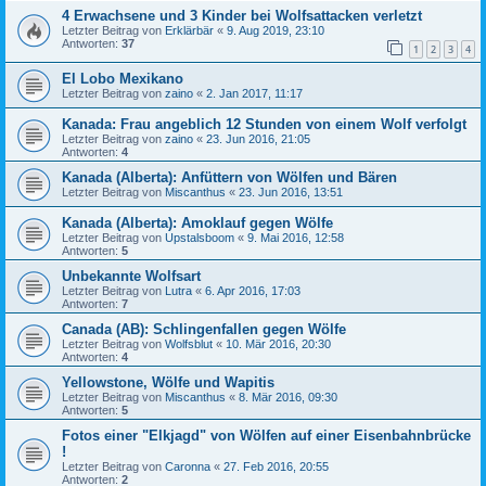
4 Erwachsene und 3 Kinder bei Wolfsattacken verletzt
Letzter Beitrag von
Erklärbär
«
9. Aug 2019, 23:10
Antworten:
37
1
2
3
4
El Lobo Mexikano
Letzter Beitrag von
zaino
«
2. Jan 2017, 11:17
Kanada: Frau angeblich 12 Stunden von einem Wolf verfolgt
Letzter Beitrag von
zaino
«
23. Jun 2016, 21:05
Antworten:
4
Kanada (Alberta): Anfüttern von Wölfen und Bären
Letzter Beitrag von
Miscanthus
«
23. Jun 2016, 13:51
Kanada (Alberta): Amoklauf gegen Wölfe
Letzter Beitrag von
Upstalsboom
«
9. Mai 2016, 12:58
Antworten:
5
Unbekannte Wolfsart
Letzter Beitrag von
Lutra
«
6. Apr 2016, 17:03
Antworten:
7
Canada (AB): Schlingenfallen gegen Wölfe
Letzter Beitrag von
Wolfsblut
«
10. Mär 2016, 20:30
Antworten:
4
Yellowstone, Wölfe und Wapitis
Letzter Beitrag von
Miscanthus
«
8. Mär 2016, 09:30
Antworten:
5
Fotos einer "Elkjagd" von Wölfen auf einer Eisenbahnbrücke
!
Letzter Beitrag von
Caronna
«
27. Feb 2016, 20:55
Antworten:
2