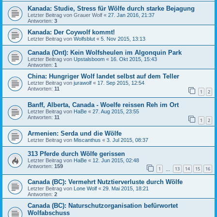
Kanada: Studie, Stress für Wölfe durch starke Bejagung
Letzter Beitrag von
Grauer Wolf
«
27. Jan 2016, 21:37
Antworten:
3
Kanada: Der Coywolf kommt!
Letzter Beitrag von
Wolfsblut
«
5. Nov 2015, 13:13
Canada (Ont): Kein Wolfsheulen im Algonquin Park
Letzter Beitrag von
Upstalsboom
«
16. Okt 2015, 15:43
Antworten:
1
China: Hungriger Wolf landet selbst auf dem Teller
Letzter Beitrag von
jurawolf
«
17. Sep 2015, 12:54
Antworten:
11
1
2
Banff, Alberta, Canada - Woelfe reissen Reh im Ort
Letzter Beitrag von
HaBe
«
27. Aug 2015, 23:55
Antworten:
11
1
2
Armenien: Serda und die Wölfe
Letzter Beitrag von
Miscanthus
«
3. Jul 2015, 08:37
313 Pferde durch Wölfe gerissen
Letzter Beitrag von
HaBe
«
12. Jun 2015, 02:48
Antworten:
159
1
13
14
15
16
…
Canada (BC): Vermehrt Nutztierverluste durch Wölfe
Letzter Beitrag von
Lone Wolf
«
29. Mai 2015, 18:21
Antworten:
2
Canada (BC): Naturschutzorganisation befürwortet
Wolfabschuss