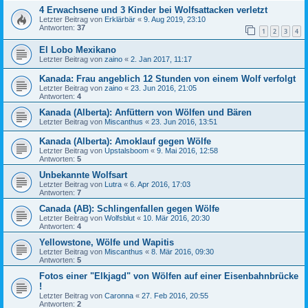
4 Erwachsene und 3 Kinder bei Wolfsattacken verletzt
Letzter Beitrag von
Erklärbär
«
9. Aug 2019, 23:10
Antworten:
37
1
2
3
4
El Lobo Mexikano
Letzter Beitrag von
zaino
«
2. Jan 2017, 11:17
Kanada: Frau angeblich 12 Stunden von einem Wolf verfolgt
Letzter Beitrag von
zaino
«
23. Jun 2016, 21:05
Antworten:
4
Kanada (Alberta): Anfüttern von Wölfen und Bären
Letzter Beitrag von
Miscanthus
«
23. Jun 2016, 13:51
Kanada (Alberta): Amoklauf gegen Wölfe
Letzter Beitrag von
Upstalsboom
«
9. Mai 2016, 12:58
Antworten:
5
Unbekannte Wolfsart
Letzter Beitrag von
Lutra
«
6. Apr 2016, 17:03
Antworten:
7
Canada (AB): Schlingenfallen gegen Wölfe
Letzter Beitrag von
Wolfsblut
«
10. Mär 2016, 20:30
Antworten:
4
Yellowstone, Wölfe und Wapitis
Letzter Beitrag von
Miscanthus
«
8. Mär 2016, 09:30
Antworten:
5
Fotos einer "Elkjagd" von Wölfen auf einer Eisenbahnbrücke
!
Letzter Beitrag von
Caronna
«
27. Feb 2016, 20:55
Antworten:
2