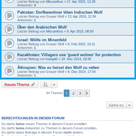
Letzter Beitrag von
Miscanthus
«
17. Apr 2015, 12:28
Antworten:
4
Pakistan: Dorfbewohner töten Indischen Wolf
Letzter Beitrag von
Grauer Wolf
«
13. Apr 2015, 11:34
Antworten:
1
Über den Arabischen Wolf
Letzter Beitrag von
Miscanthus
«
9. Apr 2015, 08:50
Israel: Wölfe im Minenfeld
Letzter Beitrag von
Grauer Wolf
«
6. Feb 2015, 15:11
Antworten:
1
Kazakhstan: Villagers use 'guard wolves' for protection
Letzter Beitrag von
kangal2
«
18. Dez 2014, 18:39
Äthiopien: Was es heisst den Wolf zu retten
Letzter Beitrag von
Grauer Wolf
«
8. Dez 2014, 17:04
Antworten:
1
Neues Thema
1
2
3
Nächste
64 Themen
Gehe zu
BERECHTIGUNGEN IN DIESEM FORUM
Du darfst
keine
neuen Themen in diesem Forum erstellen.
Du darfst
keine
Antworten zu Themen in diesem Forum erstellen.
Du darfst deine Beiträge in diesem Forum
nicht
ändern.