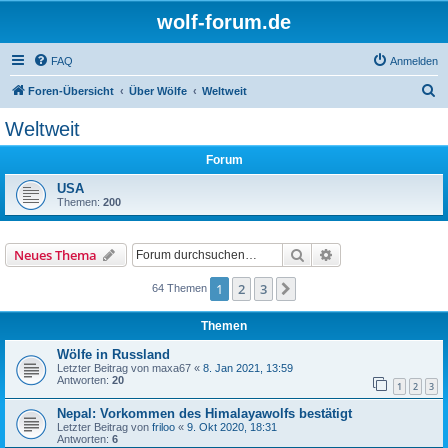
wolf-forum.de
FAQ
Anmelden
S
Foren-Übersicht
Über Wölfe
Weltweit
u
Weltweit
c
Forum
h
e
USA
Themen:
200
Suche
Erweiterte Suche
Neues Thema
1
2
3
Nächste
64 Themen
Themen
Wölfe in Russland
Letzter Beitrag von
maxa67
«
8. Jan 2021, 13:59
Antworten:
20
1
2
3
Nepal: Vorkommen des Himalayawolfs bestätigt
Letzter Beitrag von
friloo
«
9. Okt 2020, 18:31
Antworten:
6