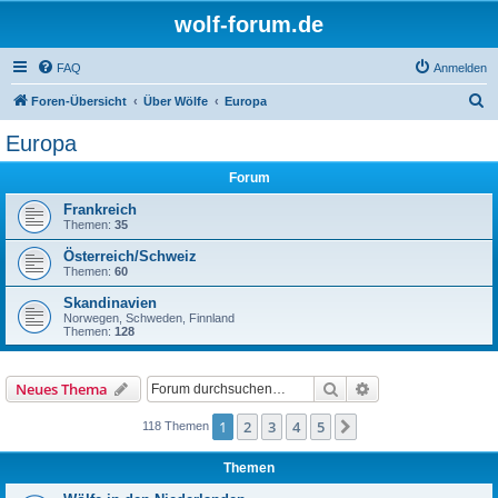
wolf-forum.de
FAQ
Anmelden
S
Foren-Übersicht
Über Wölfe
Europa
u
Europa
c
Forum
h
e
Frankreich
Themen:
35
Österreich/Schweiz
Themen:
60
Skandinavien
Norwegen, Schweden, Finnland
Themen:
128
Suche
Erweiterte Suche
Neues Thema
1
2
3
4
5
Nächste
118 Themen
Themen