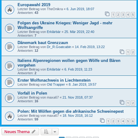
Europawahl 2019
Letzter Beitrag von
TheOnikra
«
6. Jun 2019, 18:07
Antworten:
43
1
2
3
4
5
Folgen des Ukraine Krieges: Weniger Jagd - mehr
Wolfsangriffe
Letzter Beitrag von
Erklärbär
«
25. Mär 2019, 22:40
Antworten:
7
Dänemark baut Grenzzaun
Letzter Beitrag von
Dr_R.Goatcabin
«
14. Feb 2019, 13:22
Antworten:
12
1
2
Italiens Alpenregionen wollen gegen Wölfe und Bären
vorgehen
Letzter Beitrag von
Erklärbär
«
6. Feb 2019, 11:23
Antworten:
2
Erster Wolfsnachweis in Liechtenstein
Letzter Beitrag von
Old Trapper
«
8. Jan 2019, 19:57
Vorfall in Polen
Letzter Beitrag von
maxa67
«
21. Nov 2018, 07:37
Antworten:
16
1
2
Polen: Mit Wölfen gegen die afrikanische Schweinepest
Letzter Beitrag von
maxa67
«
18. Nov 2018, 16:12
Antworten:
59
1
2
3
4
5
6
Neues Thema