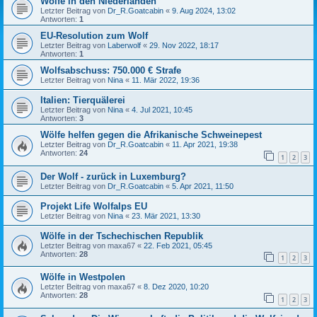
Wölfe in den Niederlanden
Letzter Beitrag von
Dr_R.Goatcabin
«
9. Aug 2024, 13:02
Antworten:
1
EU-Resolution zum Wolf
Letzter Beitrag von
Laberwolf
«
29. Nov 2022, 18:17
Antworten:
1
Wolfsabschuss: 750.000 € Strafe
Letzter Beitrag von
Nina
«
11. Mär 2022, 19:36
Italien: Tierquälerei
Letzter Beitrag von
Nina
«
4. Jul 2021, 10:45
Antworten:
3
Wölfe helfen gegen die Afrikanische Schweinepest
Letzter Beitrag von
Dr_R.Goatcabin
«
11. Apr 2021, 19:38
Antworten:
24
1
2
3
Der Wolf - zurück in Luxemburg?
Letzter Beitrag von
Dr_R.Goatcabin
«
5. Apr 2021, 11:50
Projekt Life Wolfalps EU
Letzter Beitrag von
Nina
«
23. Mär 2021, 13:30
Wölfe in der Tschechischen Republik
Letzter Beitrag von
maxa67
«
22. Feb 2021, 05:45
Antworten:
28
1
2
3
Wölfe in Westpolen
Letzter Beitrag von
maxa67
«
8. Dez 2020, 10:20
Antworten:
28
1
2
3