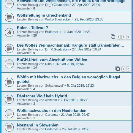
Schweden: Die Wissenschaft, die Politik und die Wolfsjagd
Letzter Beitrag von
Dr_R.Goatcabin
«
27. Apr 2020, 21:00
Antworten:
8
Wolfsrettung in Griechenland
Letzter Beitrag von
Wolfs-Theoretiker
«
21. Feb 2020, 23:33
Polen - Tollwut ?
Letzter Beitrag von
Erklärbär
«
12. Jan 2020, 21:21
Antworten:
29
1
2
3
Des Wolfes Weihnachtsmahl: Känguru statt Gänsebraten...
Letzter Beitrag von
Dr_R.Goatcabin
«
27. Dez 2019, 10:24
Antworten:
9
EuGH-Urteil zum Abschuß von Wölfen
Letzter Beitrag von
Nina
«
16. Okt 2019, 16:56
Antworten:
14
1
2
Wölfin mit Nachwuchs in den Belgien womöglich illegal
getötet
Letzter Beitrag von
Schattenwolf
«
5. Okt 2019, 18:23
Antworten:
4
Dänischer Wolf kein Hybrid
Letzter Beitrag von
wolfsam
«
2. Okt 2019, 10:27
Antworten:
3
Wolfsnachwuchs in den Niederlanden
Letzter Beitrag von
Caronna
«
21. Aug 2019, 09:47
Antworten:
1
Notstand in Slowenien
Letzter Beitrag von
Erklärbär
«
25. Jul 2019, 13:53