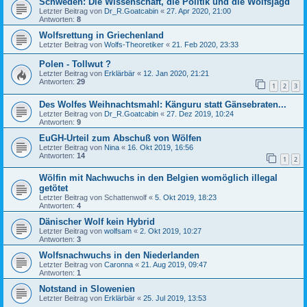
Schweden: Die Wissenschaft, die Politik und die Wolfsjagd
Letzter Beitrag von
Dr_R.Goatcabin
«
27. Apr 2020, 21:00
Antworten:
8
Wolfsrettung in Griechenland
Letzter Beitrag von
Wolfs-Theoretiker
«
21. Feb 2020, 23:33
Polen - Tollwut ?
Letzter Beitrag von
Erklärbär
«
12. Jan 2020, 21:21
Antworten:
29
1
2
3
Des Wolfes Weihnachtsmahl: Känguru statt Gänsebraten...
Letzter Beitrag von
Dr_R.Goatcabin
«
27. Dez 2019, 10:24
Antworten:
9
EuGH-Urteil zum Abschuß von Wölfen
Letzter Beitrag von
Nina
«
16. Okt 2019, 16:56
Antworten:
14
1
2
Wölfin mit Nachwuchs in den Belgien womöglich illegal
getötet
Letzter Beitrag von
Schattenwolf
«
5. Okt 2019, 18:23
Antworten:
4
Dänischer Wolf kein Hybrid
Letzter Beitrag von
wolfsam
«
2. Okt 2019, 10:27
Antworten:
3
Wolfsnachwuchs in den Niederlanden
Letzter Beitrag von
Caronna
«
21. Aug 2019, 09:47
Antworten:
1
Notstand in Slowenien
Letzter Beitrag von
Erklärbär
«
25. Jul 2019, 13:53