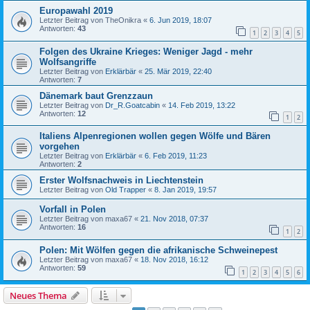
Europawahl 2019
Letzter Beitrag von
TheOnikra
«
6. Jun 2019, 18:07
Antworten:
43
1
2
3
4
5
Folgen des Ukraine Krieges: Weniger Jagd - mehr
Wolfsangriffe
Letzter Beitrag von
Erklärbär
«
25. Mär 2019, 22:40
Antworten:
7
Dänemark baut Grenzzaun
Letzter Beitrag von
Dr_R.Goatcabin
«
14. Feb 2019, 13:22
Antworten:
12
1
2
Italiens Alpenregionen wollen gegen Wölfe und Bären
vorgehen
Letzter Beitrag von
Erklärbär
«
6. Feb 2019, 11:23
Antworten:
2
Erster Wolfsnachweis in Liechtenstein
Letzter Beitrag von
Old Trapper
«
8. Jan 2019, 19:57
Vorfall in Polen
Letzter Beitrag von
maxa67
«
21. Nov 2018, 07:37
Antworten:
16
1
2
Polen: Mit Wölfen gegen die afrikanische Schweinepest
Letzter Beitrag von
maxa67
«
18. Nov 2018, 16:12
Antworten:
59
1
2
3
4
5
6
Neues Thema