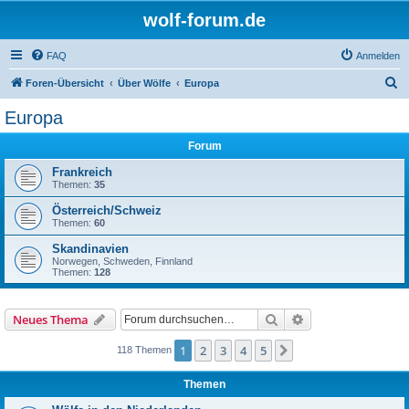
wolf-forum.de
FAQ
Anmelden
S
Foren-Übersicht
Über Wölfe
Europa
u
Europa
c
Forum
h
e
Frankreich
Themen:
35
Österreich/Schweiz
Themen:
60
Skandinavien
Norwegen, Schweden, Finnland
Themen:
128
Suche
Erweiterte Suche
Neues Thema
1
2
3
4
5
Nächste
118 Themen
Themen