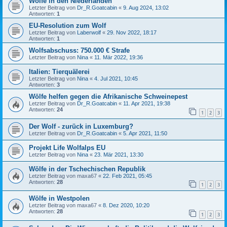
Wölfe in den Niederlanden
Letzter Beitrag von
Dr_R.Goatcabin
«
9. Aug 2024, 13:02
Antworten:
1
EU-Resolution zum Wolf
Letzter Beitrag von
Laberwolf
«
29. Nov 2022, 18:17
Antworten:
1
Wolfsabschuss: 750.000 € Strafe
Letzter Beitrag von
Nina
«
11. Mär 2022, 19:36
Italien: Tierquälerei
Letzter Beitrag von
Nina
«
4. Jul 2021, 10:45
Antworten:
3
Wölfe helfen gegen die Afrikanische Schweinepest
Letzter Beitrag von
Dr_R.Goatcabin
«
11. Apr 2021, 19:38
Antworten:
24
1
2
3
Der Wolf - zurück in Luxemburg?
Letzter Beitrag von
Dr_R.Goatcabin
«
5. Apr 2021, 11:50
Projekt Life Wolfalps EU
Letzter Beitrag von
Nina
«
23. Mär 2021, 13:30
Wölfe in der Tschechischen Republik
Letzter Beitrag von
maxa67
«
22. Feb 2021, 05:45
Antworten:
28
1
2
3
Wölfe in Westpolen
Letzter Beitrag von
maxa67
«
8. Dez 2020, 10:20
Antworten:
28
1
2
3