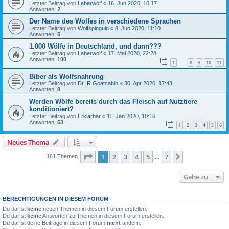
Letzter Beitrag von
Laberwolf
«
16. Jun 2020, 10:17
Antworten:
2
Der Name des Wolfes in verschiedene Sprachen
Letzter Beitrag von
Wolfspinguin
«
8. Jun 2020, 11:10
Antworten:
5
1.000 Wölfe in Deutschland, und dann???
Letzter Beitrag von
Laberwolf
«
17. Mai 2020, 22:28
Antworten:
100
1
8
9
10
11
…
Biber als Wolfsnahrung
Letzter Beitrag von
Dr_R.Goatcabin
«
30. Apr 2020, 17:43
Antworten:
8
Werden Wölfe bereits durch das Fleisch auf Nutztiere
konditioniert?
Letzter Beitrag von
Erklärbär
«
11. Jan 2020, 10:16
Antworten:
53
1
2
3
4
5
6
Neues Thema
Seite
1
von
7
1
2
3
4
5
7
Nächste
161 Themen
…
Gehe zu
BERECHTIGUNGEN IN DIESEM FORUM
Du darfst
keine
neuen Themen in diesem Forum erstellen.
Du darfst
keine
Antworten zu Themen in diesem Forum erstellen.
Du darfst deine Beiträge in diesem Forum
nicht
ändern.