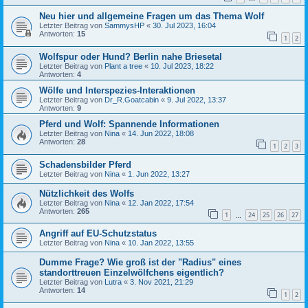
Neu hier und allgemeine Fragen um das Thema Wolf
Letzter Beitrag von
SammysHP
«
30. Jul 2023, 16:04
Antworten:
15
1
2
Wolfspur oder Hund? Berlin nahe Briesetal
Letzter Beitrag von
Plant a tree
«
10. Jul 2023, 18:22
Antworten:
4
Wölfe und Interspezies-Interaktionen
Letzter Beitrag von
Dr_R.Goatcabin
«
9. Jul 2022, 13:37
Antworten:
9
Pferd und Wolf: Spannende Informationen
Letzter Beitrag von
Nina
«
14. Jun 2022, 18:08
Antworten:
28
1
2
3
Schadensbilder Pferd
Letzter Beitrag von
Nina
«
1. Jun 2022, 13:27
Nützlichkeit des Wolfs
Letzter Beitrag von
Nina
«
12. Jan 2022, 17:54
Antworten:
265
1
24
25
26
27
…
Angriff auf EU-Schutzstatus
Letzter Beitrag von
Nina
«
10. Jan 2022, 13:55
Dumme Frage? Wie groß ist der "Radius" eines
standorttreuen Einzelwölfchens eigentlich?
Letzter Beitrag von
Lutra
«
3. Nov 2021, 21:29
Antworten:
14
1
2