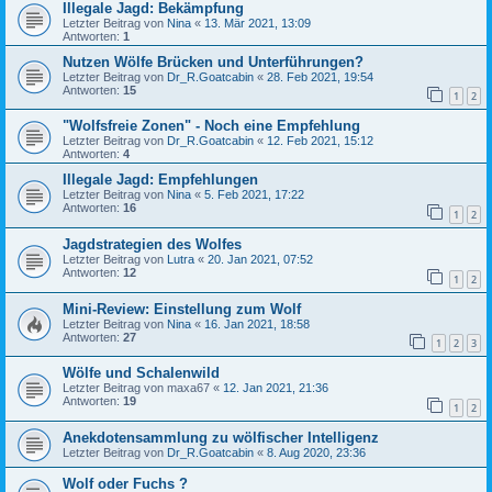
Illegale Jagd: Bekämpfung
Letzter Beitrag von
Nina
«
13. Mär 2021, 13:09
Antworten:
1
Nutzen Wölfe Brücken und Unterführungen?
Letzter Beitrag von
Dr_R.Goatcabin
«
28. Feb 2021, 19:54
Antworten:
15
1
2
"Wolfsfreie Zonen" - Noch eine Empfehlung
Letzter Beitrag von
Dr_R.Goatcabin
«
12. Feb 2021, 15:12
Antworten:
4
Illegale Jagd: Empfehlungen
Letzter Beitrag von
Nina
«
5. Feb 2021, 17:22
Antworten:
16
1
2
Jagdstrategien des Wolfes
Letzter Beitrag von
Lutra
«
20. Jan 2021, 07:52
Antworten:
12
1
2
Mini-Review: Einstellung zum Wolf
Letzter Beitrag von
Nina
«
16. Jan 2021, 18:58
Antworten:
27
1
2
3
Wölfe und Schalenwild
Letzter Beitrag von
maxa67
«
12. Jan 2021, 21:36
Antworten:
19
1
2
Anekdotensammlung zu wölfischer Intelligenz
Letzter Beitrag von
Dr_R.Goatcabin
«
8. Aug 2020, 23:36
Wolf oder Fuchs ?