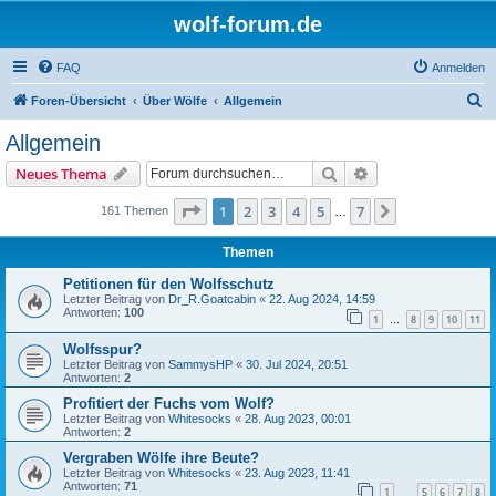
wolf-forum.de
FAQ
Anmelden
S
Foren-Übersicht
Über Wölfe
Allgemein
u
Allgemein
c
Suche
Erweiterte Suche
Neues Thema
h
e
Seite
1
von
7
1
2
3
4
5
7
Nächste
161 Themen
…
Themen
Petitionen für den Wolfsschutz
Letzter Beitrag von
Dr_R.Goatcabin
«
22. Aug 2024, 14:59
Antworten:
100
1
8
9
10
11
…
Wolfsspur?
Letzter Beitrag von
SammysHP
«
30. Jul 2024, 20:51
Antworten:
2
Profitiert der Fuchs vom Wolf?
Letzter Beitrag von
Whitesocks
«
28. Aug 2023, 00:01
Antworten:
2
Vergraben Wölfe ihre Beute?
Letzter Beitrag von
Whitesocks
«
23. Aug 2023, 11:41
Antworten:
71
1
5
6
7
8
…