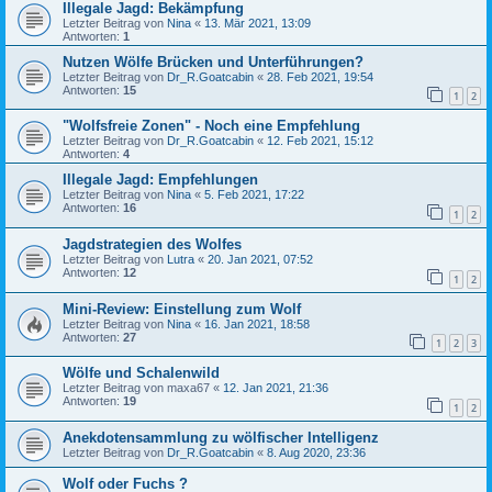
Illegale Jagd: Bekämpfung
Letzter Beitrag von
Nina
«
13. Mär 2021, 13:09
Antworten:
1
Nutzen Wölfe Brücken und Unterführungen?
Letzter Beitrag von
Dr_R.Goatcabin
«
28. Feb 2021, 19:54
Antworten:
15
1
2
"Wolfsfreie Zonen" - Noch eine Empfehlung
Letzter Beitrag von
Dr_R.Goatcabin
«
12. Feb 2021, 15:12
Antworten:
4
Illegale Jagd: Empfehlungen
Letzter Beitrag von
Nina
«
5. Feb 2021, 17:22
Antworten:
16
1
2
Jagdstrategien des Wolfes
Letzter Beitrag von
Lutra
«
20. Jan 2021, 07:52
Antworten:
12
1
2
Mini-Review: Einstellung zum Wolf
Letzter Beitrag von
Nina
«
16. Jan 2021, 18:58
Antworten:
27
1
2
3
Wölfe und Schalenwild
Letzter Beitrag von
maxa67
«
12. Jan 2021, 21:36
Antworten:
19
1
2
Anekdotensammlung zu wölfischer Intelligenz
Letzter Beitrag von
Dr_R.Goatcabin
«
8. Aug 2020, 23:36
Wolf oder Fuchs ?