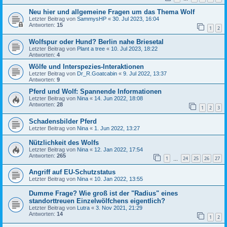
Neu hier und allgemeine Fragen um das Thema Wolf
Letzter Beitrag von
SammysHP
«
30. Jul 2023, 16:04
Antworten:
15
1
2
Wolfspur oder Hund? Berlin nahe Briesetal
Letzter Beitrag von
Plant a tree
«
10. Jul 2023, 18:22
Antworten:
4
Wölfe und Interspezies-Interaktionen
Letzter Beitrag von
Dr_R.Goatcabin
«
9. Jul 2022, 13:37
Antworten:
9
Pferd und Wolf: Spannende Informationen
Letzter Beitrag von
Nina
«
14. Jun 2022, 18:08
Antworten:
28
1
2
3
Schadensbilder Pferd
Letzter Beitrag von
Nina
«
1. Jun 2022, 13:27
Nützlichkeit des Wolfs
Letzter Beitrag von
Nina
«
12. Jan 2022, 17:54
Antworten:
265
1
24
25
26
27
…
Angriff auf EU-Schutzstatus
Letzter Beitrag von
Nina
«
10. Jan 2022, 13:55
Dumme Frage? Wie groß ist der "Radius" eines
standorttreuen Einzelwölfchens eigentlich?
Letzter Beitrag von
Lutra
«
3. Nov 2021, 21:29
Antworten:
14
1
2