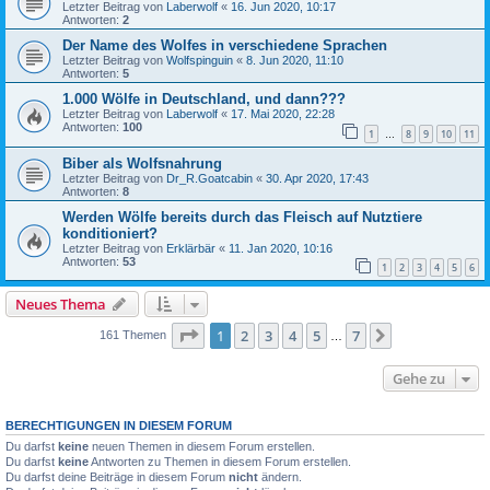
Letzter Beitrag von
Laberwolf
«
16. Jun 2020, 10:17
Antworten:
2
Der Name des Wolfes in verschiedene Sprachen
Letzter Beitrag von
Wolfspinguin
«
8. Jun 2020, 11:10
Antworten:
5
1.000 Wölfe in Deutschland, und dann???
Letzter Beitrag von
Laberwolf
«
17. Mai 2020, 22:28
Antworten:
100
1
8
9
10
11
…
Biber als Wolfsnahrung
Letzter Beitrag von
Dr_R.Goatcabin
«
30. Apr 2020, 17:43
Antworten:
8
Werden Wölfe bereits durch das Fleisch auf Nutztiere
konditioniert?
Letzter Beitrag von
Erklärbär
«
11. Jan 2020, 10:16
Antworten:
53
1
2
3
4
5
6
Neues Thema
Seite
1
von
7
1
2
3
4
5
7
Nächste
161 Themen
…
Gehe zu
BERECHTIGUNGEN IN DIESEM FORUM
Du darfst
keine
neuen Themen in diesem Forum erstellen.
Du darfst
keine
Antworten zu Themen in diesem Forum erstellen.
Du darfst deine Beiträge in diesem Forum
nicht
ändern.