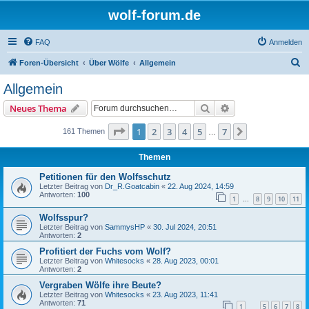
wolf-forum.de
FAQ
Anmelden
S
Foren-Übersicht
Über Wölfe
Allgemein
u
Allgemein
c
Suche
Erweiterte Suche
Neues Thema
h
e
Seite
1
von
7
1
2
3
4
5
7
Nächste
161 Themen
…
Themen
Petitionen für den Wolfsschutz
Letzter Beitrag von
Dr_R.Goatcabin
«
22. Aug 2024, 14:59
Antworten:
100
1
8
9
10
11
…
Wolfsspur?
Letzter Beitrag von
SammysHP
«
30. Jul 2024, 20:51
Antworten:
2
Profitiert der Fuchs vom Wolf?
Letzter Beitrag von
Whitesocks
«
28. Aug 2023, 00:01
Antworten:
2
Vergraben Wölfe ihre Beute?
Letzter Beitrag von
Whitesocks
«
23. Aug 2023, 11:41
Antworten:
71
1
5
6
7
8
…