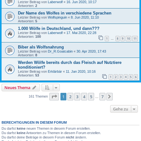
Letzter Beitrag von
Laberwolf
«
16. Jun 2020, 10:17
Antworten:
2
Der Name des Wolfes in verschiedene Sprachen
Letzter Beitrag von
Wolfspinguin
«
8. Jun 2020, 11:10
Antworten:
5
1.000 Wölfe in Deutschland, und dann???
Letzter Beitrag von
Laberwolf
«
17. Mai 2020, 22:28
Antworten:
100
1
8
9
10
11
…
Biber als Wolfsnahrung
Letzter Beitrag von
Dr_R.Goatcabin
«
30. Apr 2020, 17:43
Antworten:
8
Werden Wölfe bereits durch das Fleisch auf Nutztiere
konditioniert?
Letzter Beitrag von
Erklärbär
«
11. Jan 2020, 10:16
Antworten:
53
1
2
3
4
5
6
Neues Thema
Seite
1
von
7
1
2
3
4
5
7
Nächste
161 Themen
…
Gehe zu
BERECHTIGUNGEN IN DIESEM FORUM
Du darfst
keine
neuen Themen in diesem Forum erstellen.
Du darfst
keine
Antworten zu Themen in diesem Forum erstellen.
Du darfst deine Beiträge in diesem Forum
nicht
ändern.