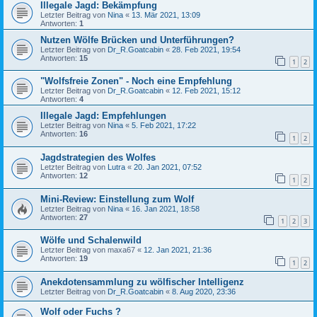
Illegale Jagd: Bekämpfung
Letzter Beitrag von
Nina
«
13. Mär 2021, 13:09
Antworten:
1
Nutzen Wölfe Brücken und Unterführungen?
Letzter Beitrag von
Dr_R.Goatcabin
«
28. Feb 2021, 19:54
Antworten:
15
1
2
"Wolfsfreie Zonen" - Noch eine Empfehlung
Letzter Beitrag von
Dr_R.Goatcabin
«
12. Feb 2021, 15:12
Antworten:
4
Illegale Jagd: Empfehlungen
Letzter Beitrag von
Nina
«
5. Feb 2021, 17:22
Antworten:
16
1
2
Jagdstrategien des Wolfes
Letzter Beitrag von
Lutra
«
20. Jan 2021, 07:52
Antworten:
12
1
2
Mini-Review: Einstellung zum Wolf
Letzter Beitrag von
Nina
«
16. Jan 2021, 18:58
Antworten:
27
1
2
3
Wölfe und Schalenwild
Letzter Beitrag von
maxa67
«
12. Jan 2021, 21:36
Antworten:
19
1
2
Anekdotensammlung zu wölfischer Intelligenz
Letzter Beitrag von
Dr_R.Goatcabin
«
8. Aug 2020, 23:36
Wolf oder Fuchs ?