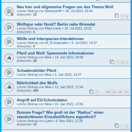
Neu hier und allgemeine Fragen um das Thema Wolf
Letzter Beitrag von
SammysHP
«
30. Jul 2023, 16:04
Antworten:
15
1
2
Wolfspur oder Hund? Berlin nahe Briesetal
Letzter Beitrag von
Plant a tree
«
10. Jul 2023, 18:22
Antworten:
4
Wölfe und Interspezies-Interaktionen
Letzter Beitrag von
Dr_R.Goatcabin
«
9. Jul 2022, 13:37
Antworten:
9
Pferd und Wolf: Spannende Informationen
Letzter Beitrag von
Nina
«
14. Jun 2022, 18:08
Antworten:
28
1
2
3
Schadensbilder Pferd
Letzter Beitrag von
Nina
«
1. Jun 2022, 13:27
Nützlichkeit des Wolfs
Letzter Beitrag von
Nina
«
12. Jan 2022, 17:54
Antworten:
265
1
24
25
26
27
…
Angriff auf EU-Schutzstatus
Letzter Beitrag von
Nina
«
10. Jan 2022, 13:55
Dumme Frage? Wie groß ist der "Radius" eines
standorttreuen Einzelwölfchens eigentlich?
Letzter Beitrag von
Lutra
«
3. Nov 2021, 21:29
Antworten:
14
1
2