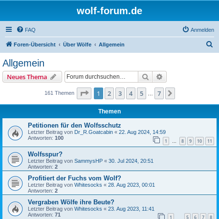
wolf-forum.de
FAQ
Anmelden
S
Foren-Übersicht
Über Wölfe
Allgemein
u
Allgemein
c
Suche
Erweiterte Suche
Neues Thema
h
e
Seite
1
von
7
1
2
3
4
5
7
Nächste
161 Themen
…
Themen
Petitionen für den Wolfsschutz
Letzter Beitrag von
Dr_R.Goatcabin
«
22. Aug 2024, 14:59
Antworten:
100
1
8
9
10
11
…
Wolfsspur?
Letzter Beitrag von
SammysHP
«
30. Jul 2024, 20:51
Antworten:
2
Profitiert der Fuchs vom Wolf?
Letzter Beitrag von
Whitesocks
«
28. Aug 2023, 00:01
Antworten:
2
Vergraben Wölfe ihre Beute?
Letzter Beitrag von
Whitesocks
«
23. Aug 2023, 11:41
Antworten:
71
1
5
6
7
8
…