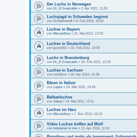
Der Luchs in Norwegen
von
Dr_R.Goatcabin
»
2. Apr 2021, 11:55
Luchsjagd in Schweden beginnt
von
Schattenwolf
»
8. Feb 2018, 18:52
Luchse in Bayern
von
Miscanthus
»
21. Mai 2013, 13:03
Luchse in Deutschland
von
guest001
»
16. Feb 2011, 19:55
Luchs in Brandenburg
von
Dr_R.Goatcabin
»
28. Feb 2021, 12:29
Luchse in Sachsen
von
northlynx
»
20. Apr 2016, 14:38
Bären in Italien
von
Lupus
»
14. Mär 2011, 14:54
Balkanluchse
von
Joerg
»
14. Mai 2011, 13:11
Luchse im Harz
von
Miscanthus
»
1. Nov 2010, 16:19
Video Luchse treffen auf Wolf
von
holsteiner in nrw
»
13. Apr 2016, 11:52
Brandneu und mehr als lesenswert: Sidorovic