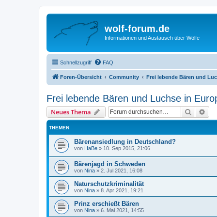
wolf-forum.de
Informationen und Austausch über Wölfe
Schnellzugriff
FAQ
Foren-Übersicht
Community
Frei lebende Bären und Luc
Frei lebende Bären und Luchse in Euro
Suche
Erw
Neues Thema
THEMEN
Bärenansiedlung in Deutschland?
von
HaBe
»
10. Sep 2015, 21:06
Bärenjagd in Schweden
von
Nina
»
2. Jul 2021, 16:08
Naturschutzkriminalität
von
Nina
»
8. Apr 2021, 19:21
Prinz erschießt Bären
von
Nina
»
6. Mai 2021, 14:55