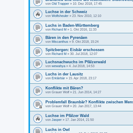
von
Old Trapper
»
10. Dez 2018, 17:45
Luchse in der Schweiz
von
Wolfsheuler
»
23. Nov 2010, 12:10
Luchs in Baden-Württemberg
von
Richard M
»
1. Okt 2016, 11:33
Bären in den Pyrenäen
von
Miscanthus
»
9. Okt 2018, 15:24
Spitzbergen: Eisbär erschossen
von
Richard M
»
30. Jul 2018, 12:07
Luchsnachwuchs im Pfälzerwald
von
wewahya
»
4. Jul 2018, 14:53
Luchs in der Lausitz
von
Erklärbär
»
15. Apr 2018, 23:17
Konflikte mit Bären?
von
Grauer Wolf
»
21. Jun 2014, 14:27
Problemfall Braunbär? Konflikte zwischen Men
von
Grauer Wolf
»
20. Jan 2017, 13:44
Luchse im Pfälzer Wald
von
Jasper
»
17. Jan 2014, 21:50
Luchs in Owl