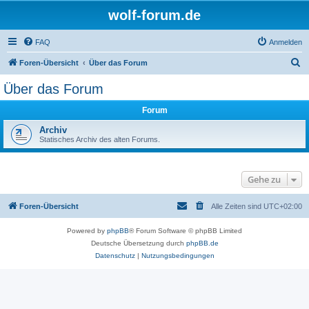
wolf-forum.de
FAQ
Anmelden
S
Foren-Übersicht
Über das Forum
u
Über das Forum
c
Forum
h
e
Archiv
Statisches Archiv des alten Forums.
Gehe zu
Foren-Übersicht
Alle Zeiten sind
UTC+02:00
Powered by
phpBB
® Forum Software © phpBB Limited
Deutsche Übersetzung durch
phpBB.de
Datenschutz
|
Nutzungsbedingungen