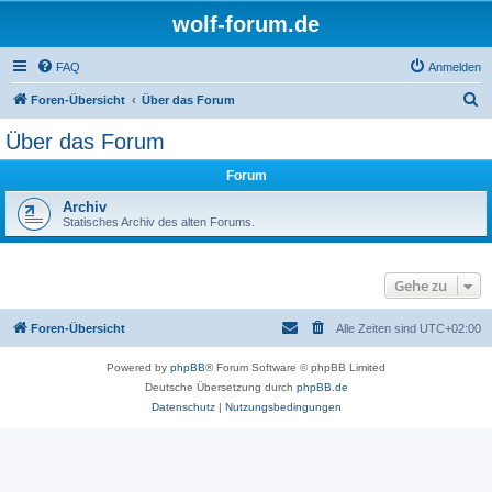
wolf-forum.de
FAQ
Anmelden
S
Foren-Übersicht
Über das Forum
u
Über das Forum
c
Forum
h
e
Archiv
Statisches Archiv des alten Forums.
Gehe zu
Foren-Übersicht
Alle Zeiten sind
UTC+02:00
Powered by
phpBB
® Forum Software © phpBB Limited
Deutsche Übersetzung durch
phpBB.de
Datenschutz
|
Nutzungsbedingungen