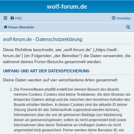
wolf-forum.de
FAQ
Anmelden
S
Foren-Übersicht
u
wolf-forum.de - Datenschutzerklärung
c
h
Diese Richtlinie beschreibt, wie „wolf-forum.de“ („https://wolf-
forum.de“) (im Folgenden „der Betreiber“) die Daten verwendet, die
e
während deines Foren-Besuchs gesammelt werden.
UMFANG UND ART DER DATENSPEICHERUNG
Deine Daten werden auf vier verschiedene Arten gesammelt:
Die Forensoftware phpBB erstellt bei deinem Besuch des Boards
mehrere Cookies. Cookies sind kleine Textdateien, die dein Browser als
temporäre Dateien ablegt und die zwischen den einzelnen Aufrufen des
Boards erhalten bleiben. In diesen Cookies sind die aktuelle ID deiner
Sitzung (damit dir alle Seitenaufrufe zugeordnet werden können),
Informationen über die von dir gelesenen Beiträge (zur Markierung
dieser als gelesen/ungelesen; sofern du nicht angemeldet bist) sowie
Informationen über deine Teilnahme an Umfragen (sofern du nicht
angemeldet bist) gespeichert. Ferner werden deine Benutzer-ID, ein