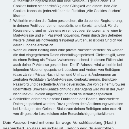
Authentifizierungsschlüssel und eine Session-ID gespeichert. Die
Cookies haben standardmäßig eine Gültigkeit von einem Jahr. Alle
Cookies kannst du jederzeit über die Funktion „Alle Cookies löschen“
löschen.
Weiterhin werden die Daten gespeichert, die du bei der Registrierung,
in deinem Profil oder deinem persönlichem Bereich angibst. Für die
Registrierung sind mindestens ein eindeutiger Benutzername, eine E-
Mail-Adresse und ein Passwort notwendig. Wenn durch den Betreiber
weitere Daten als notwendig festgelegt wurden, so ist dies für dich vor
deren Eingabe ersichtlich.
Wenn du einen Beitrag oder eine private Nachricht erstellst, so werden
die dort eingegebenen Daten ebenfalls gespeichert. Gleiches gilt, wenn
du einen Beitrag als Entwurf zwischenspeicherst. In diesen Fällen wird
auch deine IP-Adresse gespeichert. Die IP-Adresse wird weiterhin bei
folgenden Aktionen gespeichert: Löschen und Ändern von Beiträgen
(dazu zählen Private Nachrichten und Umfragen), Änderungen an
zentralen Profildaten (E-Mail-Adresse, Kontoaktivierung, Benutzer-
Passwort) und gescheiterte Anmeldeversuche. Die von deinem Browser
übermittelte Browser-Kennzeichnung (User Agent) wird nur in der „Wer
ist online?“-Funktion angezeigt und nicht dauerhaft gespeichert.
Schließlich erfordern einzelne Funktionen des Boards, dass weitere
Daten gespeichert werden. Dazu gehören dein Abstimmungsverhalten
bei Umfragen, der Gelesen-Status von deinen Beiträgen oder explizit
von dir gesetzte Lesezeichen oder Benachrichtigungsfunktionen.
Dein Passwort wird mit einer Einwege-Verschlüsselung (Hash)
gespeichert, so dass es sicher ist. Jedoch wird dir empfohlen,