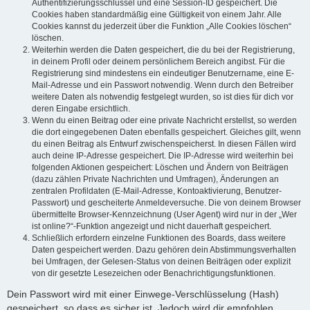
Authentifizierungsschlüssel und eine Session-ID gespeichert. Die
Cookies haben standardmäßig eine Gültigkeit von einem Jahr. Alle
Cookies kannst du jederzeit über die Funktion „Alle Cookies löschen“
löschen.
Weiterhin werden die Daten gespeichert, die du bei der Registrierung,
in deinem Profil oder deinem persönlichem Bereich angibst. Für die
Registrierung sind mindestens ein eindeutiger Benutzername, eine E-
Mail-Adresse und ein Passwort notwendig. Wenn durch den Betreiber
weitere Daten als notwendig festgelegt wurden, so ist dies für dich vor
deren Eingabe ersichtlich.
Wenn du einen Beitrag oder eine private Nachricht erstellst, so werden
die dort eingegebenen Daten ebenfalls gespeichert. Gleiches gilt, wenn
du einen Beitrag als Entwurf zwischenspeicherst. In diesen Fällen wird
auch deine IP-Adresse gespeichert. Die IP-Adresse wird weiterhin bei
folgenden Aktionen gespeichert: Löschen und Ändern von Beiträgen
(dazu zählen Private Nachrichten und Umfragen), Änderungen an
zentralen Profildaten (E-Mail-Adresse, Kontoaktivierung, Benutzer-
Passwort) und gescheiterte Anmeldeversuche. Die von deinem Browser
übermittelte Browser-Kennzeichnung (User Agent) wird nur in der „Wer
ist online?“-Funktion angezeigt und nicht dauerhaft gespeichert.
Schließlich erfordern einzelne Funktionen des Boards, dass weitere
Daten gespeichert werden. Dazu gehören dein Abstimmungsverhalten
bei Umfragen, der Gelesen-Status von deinen Beiträgen oder explizit
von dir gesetzte Lesezeichen oder Benachrichtigungsfunktionen.
Dein Passwort wird mit einer Einwege-Verschlüsselung (Hash)
gespeichert, so dass es sicher ist. Jedoch wird dir empfohlen,