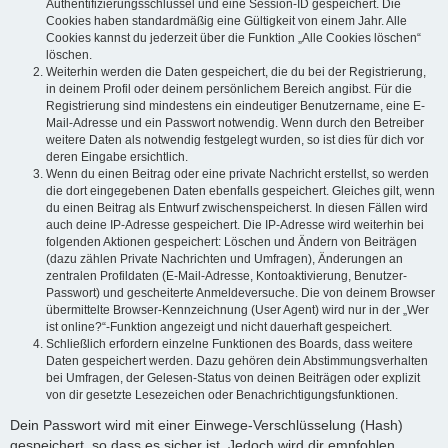
Authentifizierungsschlüssel und eine Session-ID gespeichert. Die
Cookies haben standardmäßig eine Gültigkeit von einem Jahr. Alle
Cookies kannst du jederzeit über die Funktion „Alle Cookies löschen“
löschen.
Weiterhin werden die Daten gespeichert, die du bei der Registrierung,
in deinem Profil oder deinem persönlichem Bereich angibst. Für die
Registrierung sind mindestens ein eindeutiger Benutzername, eine E-
Mail-Adresse und ein Passwort notwendig. Wenn durch den Betreiber
weitere Daten als notwendig festgelegt wurden, so ist dies für dich vor
deren Eingabe ersichtlich.
Wenn du einen Beitrag oder eine private Nachricht erstellst, so werden
die dort eingegebenen Daten ebenfalls gespeichert. Gleiches gilt, wenn
du einen Beitrag als Entwurf zwischenspeicherst. In diesen Fällen wird
auch deine IP-Adresse gespeichert. Die IP-Adresse wird weiterhin bei
folgenden Aktionen gespeichert: Löschen und Ändern von Beiträgen
(dazu zählen Private Nachrichten und Umfragen), Änderungen an
zentralen Profildaten (E-Mail-Adresse, Kontoaktivierung, Benutzer-
Passwort) und gescheiterte Anmeldeversuche. Die von deinem Browser
übermittelte Browser-Kennzeichnung (User Agent) wird nur in der „Wer
ist online?“-Funktion angezeigt und nicht dauerhaft gespeichert.
Schließlich erfordern einzelne Funktionen des Boards, dass weitere
Daten gespeichert werden. Dazu gehören dein Abstimmungsverhalten
bei Umfragen, der Gelesen-Status von deinen Beiträgen oder explizit
von dir gesetzte Lesezeichen oder Benachrichtigungsfunktionen.
Dein Passwort wird mit einer Einwege-Verschlüsselung (Hash)
gespeichert, so dass es sicher ist. Jedoch wird dir empfohlen,