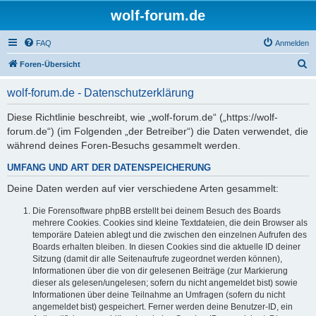
wolf-forum.de
FAQ
Anmelden
S
Foren-Übersicht
u
wolf-forum.de - Datenschutzerklärung
c
h
Diese Richtlinie beschreibt, wie „wolf-forum.de“ („https://wolf-
forum.de“) (im Folgenden „der Betreiber“) die Daten verwendet, die
e
während deines Foren-Besuchs gesammelt werden.
UMFANG UND ART DER DATENSPEICHERUNG
Deine Daten werden auf vier verschiedene Arten gesammelt:
Die Forensoftware phpBB erstellt bei deinem Besuch des Boards
mehrere Cookies. Cookies sind kleine Textdateien, die dein Browser als
temporäre Dateien ablegt und die zwischen den einzelnen Aufrufen des
Boards erhalten bleiben. In diesen Cookies sind die aktuelle ID deiner
Sitzung (damit dir alle Seitenaufrufe zugeordnet werden können),
Informationen über die von dir gelesenen Beiträge (zur Markierung
dieser als gelesen/ungelesen; sofern du nicht angemeldet bist) sowie
Informationen über deine Teilnahme an Umfragen (sofern du nicht
angemeldet bist) gespeichert. Ferner werden deine Benutzer-ID, ein