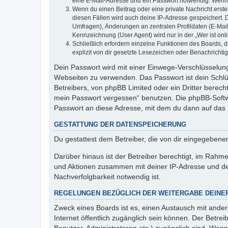
eine E-Mail-Adresse und ein Passwort notwendig. Wenn du
Wenn du einen Beitrag oder eine private Nachricht erste
diesen Fällen wird auch deine IP-Adresse gespeichert. 
Umfragen), Änderungen an zentralen Profildaten (E-Mai
Kennzeichnung (User Agent) wird nur in der „Wer ist onl
Schließlich erfordern einzelne Funktionen des Boards,
explizit von dir gesetzte Lesezeichen oder Benachrichti
Dein Passwort wird mit einer Einwege-Verschlüsselung 
Webseiten zu verwenden. Das Passwort ist dein Schlü
Betreibers, von phpBB Limited oder ein Dritter berec
mein Passwort vergessen“ benutzen. Die phpBB-Softw
Passwort an diese Adresse, mit dem du dann auf das 
GESTATTUNG DER DATENSPEICHERUNG
Du gestattest dem Betreiber, die von dir eingegeben
Darüber hinaus ist der Betreiber berechtigt, im Rahm
und Aktionen zusammen mit deiner IP-Adresse und de
Nachverfolgbarkeit notwendig ist.
REGELUNGEN BEZÜGLICH DER WEITERGABE DEINE
Zweck eines Boards ist es, einen Austausch mit andere
Internet öffentlich zugänglich sein können. Der Betrei