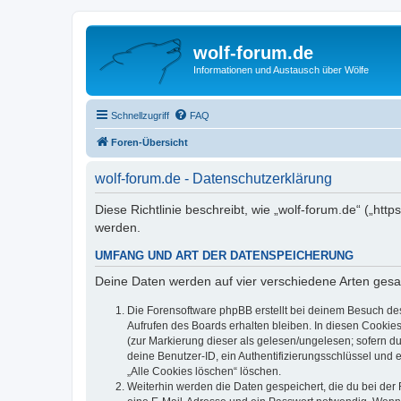
wolf-forum.de
Informationen und Austausch über Wölfe
Schnellzugriff
FAQ
Foren-Übersicht
wolf-forum.de - Datenschutzerklärung
Diese Richtlinie beschreibt, wie „wolf-forum.de“ („h
werden.
UMFANG UND ART DER DATENSPEICHERUNG
Deine Daten werden auf vier verschiedene Arten ges
Die Forensoftware phpBB erstellt bei deinem Besuch de
Aufrufen des Boards erhalten bleiben. In diesen Cookies
(zur Markierung dieser als gelesen/ungelesen; sofern d
deine Benutzer-ID, ein Authentifizierungsschlüssel und 
„Alle Cookies löschen“ löschen.
Weiterhin werden die Daten gespeichert, die du bei der 