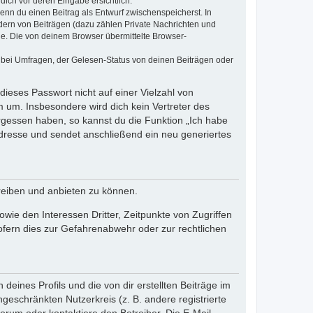
dich vor deren Eingabe ersichtlich.
wenn du einen Beitrag als Entwurf zwischenspeicherst. In
dern von Beiträgen (dazu zählen Private Nachrichten und
e. Die von deinem Browser übermittelte Browser-
 bei Umfragen, der Gelesen-Status von deinen Beiträgen oder
dieses Passwort nicht auf einer Vielzahl von
 um. Insbesondere wird dich kein Vertreter des
ergessen haben, so kannst du die Funktion „Ich habe
resse und sendet anschließend ein neu generiertes
reiben und anbieten zu können.
ie den Interessen Dritter, Zeitpunkte von Zugriffen
fern dies zur Gefahrenabwehr oder zur rechtlichen
eines Profils und die von dir erstellten Beiträge im
ngeschränkten Nutzerkreis (z. B. andere registrierte