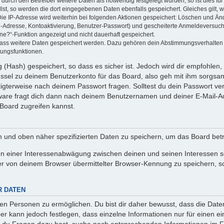
rch den Betreiber weitere Daten als notwendig festgelegt wurden, so ist dies für 
llst, so werden die dort eingegebenen Daten ebenfalls gespeichert. Gleiches gilt, 
Die IP-Adresse wird weiterhin bei folgenden Aktionen gespeichert: Löschen und Än
l-Adresse, Kontoaktivierung, Benutzer-Passwort) und gescheiterte Anmeldeversuch
ine?“-Funktion angezeigt und nicht dauerhaft gespeichert.
 dass weitere Daten gespeichert werden. Dazu gehören dein Abstimmungsverhalten
gungsfunktionen.
(Hash) gespeichert, so dass es sicher ist. Jedoch wird dir empfohlen, 
ssel zu deinem Benutzerkonto für das Board, also geh mit ihm sorgsam
htigterweise nach deinem Passwort fragen. Solltest du dein Passwort v
are fragt dich dann nach deinem Benutzernamen und deiner E-Mail-Ad
Board zugreifen kannst.
en und oben näher spezifizierten Daten zu speichern, um das Board bet
en einer Interessenabwägung zwischen deinen und seinen Interessen sow
r von deinem Browser übermittelter Browser-Kennung zu speichern, so
R DATEN
n Personen zu ermöglichen. Du bist dir daher bewusst, dass die Daten d
ber kann jedoch festlegen, dass einzelne Informationen nur für einen ei