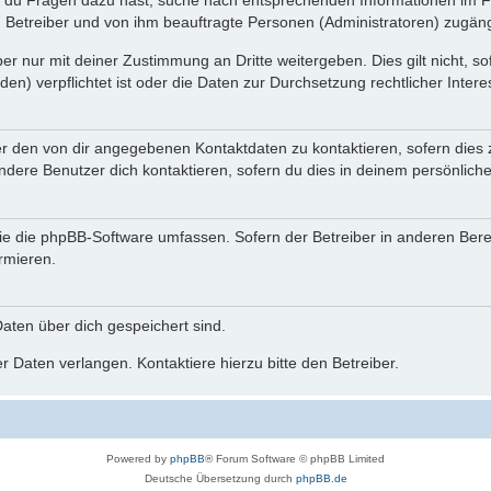
n du Fragen dazu hast, suche nach entsprechenden Informationen im Fo
n Betreiber und von ihm beauftragte Personen (Administratoren) zugäng
r nur mit deiner Zustimmung an Dritte weitergeben. Dies gilt nicht, s
n) verpflichtet ist oder die Daten zur Durchsetzung rechtlicher Interes
er den von dir angegebenen Kontaktdaten zu kontaktieren, sofern dies 
andere Benutzer dich kontaktieren, sofern du dies in deinem persönliche
, die die phpBB-Software umfassen. Sofern der Betreiber in anderen Be
ormieren.
 Daten über dich gespeichert sind.
 Daten verlangen. Kontaktiere hierzu bitte den Betreiber.
Powered by
phpBB
® Forum Software © phpBB Limited
Deutsche Übersetzung durch
phpBB.de