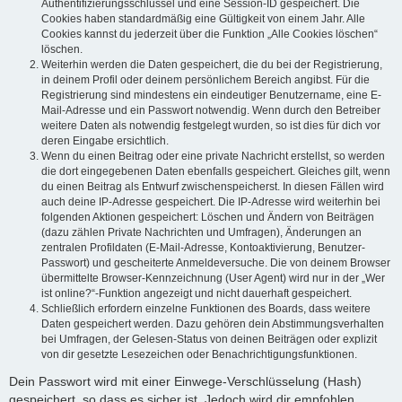
Authentifizierungsschlüssel und eine Session-ID gespeichert. Die
Cookies haben standardmäßig eine Gültigkeit von einem Jahr. Alle
Cookies kannst du jederzeit über die Funktion „Alle Cookies löschen“
löschen.
Weiterhin werden die Daten gespeichert, die du bei der Registrierung,
in deinem Profil oder deinem persönlichem Bereich angibst. Für die
Registrierung sind mindestens ein eindeutiger Benutzername, eine E-
Mail-Adresse und ein Passwort notwendig. Wenn durch den Betreiber
weitere Daten als notwendig festgelegt wurden, so ist dies für dich vor
deren Eingabe ersichtlich.
Wenn du einen Beitrag oder eine private Nachricht erstellst, so werden
die dort eingegebenen Daten ebenfalls gespeichert. Gleiches gilt, wenn
du einen Beitrag als Entwurf zwischenspeicherst. In diesen Fällen wird
auch deine IP-Adresse gespeichert. Die IP-Adresse wird weiterhin bei
folgenden Aktionen gespeichert: Löschen und Ändern von Beiträgen
(dazu zählen Private Nachrichten und Umfragen), Änderungen an
zentralen Profildaten (E-Mail-Adresse, Kontoaktivierung, Benutzer-
Passwort) und gescheiterte Anmeldeversuche. Die von deinem Browser
übermittelte Browser-Kennzeichnung (User Agent) wird nur in der „Wer
ist online?“-Funktion angezeigt und nicht dauerhaft gespeichert.
Schließlich erfordern einzelne Funktionen des Boards, dass weitere
Daten gespeichert werden. Dazu gehören dein Abstimmungsverhalten
bei Umfragen, der Gelesen-Status von deinen Beiträgen oder explizit
von dir gesetzte Lesezeichen oder Benachrichtigungsfunktionen.
Dein Passwort wird mit einer Einwege-Verschlüsselung (Hash)
gespeichert, so dass es sicher ist. Jedoch wird dir empfohlen,