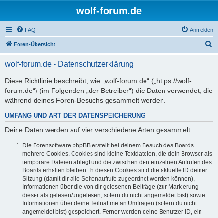
wolf-forum.de
FAQ
Anmelden
S
Foren-Übersicht
u
wolf-forum.de - Datenschutzerklärung
c
h
Diese Richtlinie beschreibt, wie „wolf-forum.de“ („https://wolf-
forum.de“) (im Folgenden „der Betreiber“) die Daten verwendet, die
e
während deines Foren-Besuchs gesammelt werden.
UMFANG UND ART DER DATENSPEICHERUNG
Deine Daten werden auf vier verschiedene Arten gesammelt:
Die Forensoftware phpBB erstellt bei deinem Besuch des Boards
mehrere Cookies. Cookies sind kleine Textdateien, die dein Browser als
temporäre Dateien ablegt und die zwischen den einzelnen Aufrufen des
Boards erhalten bleiben. In diesen Cookies sind die aktuelle ID deiner
Sitzung (damit dir alle Seitenaufrufe zugeordnet werden können),
Informationen über die von dir gelesenen Beiträge (zur Markierung
dieser als gelesen/ungelesen; sofern du nicht angemeldet bist) sowie
Informationen über deine Teilnahme an Umfragen (sofern du nicht
angemeldet bist) gespeichert. Ferner werden deine Benutzer-ID, ein