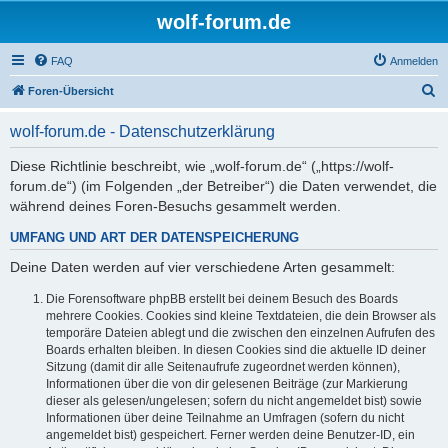
wolf-forum.de
FAQ
Anmelden
S
Foren-Übersicht
u
wolf-forum.de - Datenschutzerklärung
c
h
Diese Richtlinie beschreibt, wie „wolf-forum.de“ („https://wolf-
forum.de“) (im Folgenden „der Betreiber“) die Daten verwendet, die
e
während deines Foren-Besuchs gesammelt werden.
UMFANG UND ART DER DATENSPEICHERUNG
Deine Daten werden auf vier verschiedene Arten gesammelt:
Die Forensoftware phpBB erstellt bei deinem Besuch des Boards
mehrere Cookies. Cookies sind kleine Textdateien, die dein Browser als
temporäre Dateien ablegt und die zwischen den einzelnen Aufrufen des
Boards erhalten bleiben. In diesen Cookies sind die aktuelle ID deiner
Sitzung (damit dir alle Seitenaufrufe zugeordnet werden können),
Informationen über die von dir gelesenen Beiträge (zur Markierung
dieser als gelesen/ungelesen; sofern du nicht angemeldet bist) sowie
Informationen über deine Teilnahme an Umfragen (sofern du nicht
angemeldet bist) gespeichert. Ferner werden deine Benutzer-ID, ein