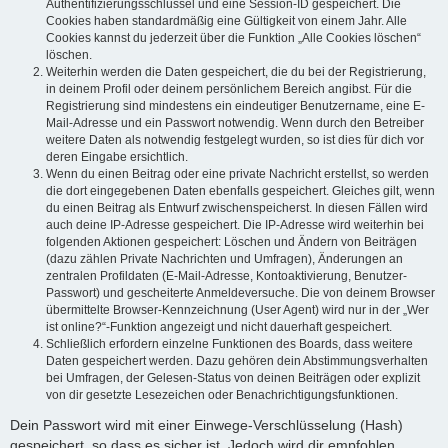
Authentifizierungsschlüssel und eine Session-ID gespeichert. Die
Cookies haben standardmäßig eine Gültigkeit von einem Jahr. Alle
Cookies kannst du jederzeit über die Funktion „Alle Cookies löschen“
löschen.
Weiterhin werden die Daten gespeichert, die du bei der Registrierung,
in deinem Profil oder deinem persönlichem Bereich angibst. Für die
Registrierung sind mindestens ein eindeutiger Benutzername, eine E-
Mail-Adresse und ein Passwort notwendig. Wenn durch den Betreiber
weitere Daten als notwendig festgelegt wurden, so ist dies für dich vor
deren Eingabe ersichtlich.
Wenn du einen Beitrag oder eine private Nachricht erstellst, so werden
die dort eingegebenen Daten ebenfalls gespeichert. Gleiches gilt, wenn
du einen Beitrag als Entwurf zwischenspeicherst. In diesen Fällen wird
auch deine IP-Adresse gespeichert. Die IP-Adresse wird weiterhin bei
folgenden Aktionen gespeichert: Löschen und Ändern von Beiträgen
(dazu zählen Private Nachrichten und Umfragen), Änderungen an
zentralen Profildaten (E-Mail-Adresse, Kontoaktivierung, Benutzer-
Passwort) und gescheiterte Anmeldeversuche. Die von deinem Browser
übermittelte Browser-Kennzeichnung (User Agent) wird nur in der „Wer
ist online?“-Funktion angezeigt und nicht dauerhaft gespeichert.
Schließlich erfordern einzelne Funktionen des Boards, dass weitere
Daten gespeichert werden. Dazu gehören dein Abstimmungsverhalten
bei Umfragen, der Gelesen-Status von deinen Beiträgen oder explizit
von dir gesetzte Lesezeichen oder Benachrichtigungsfunktionen.
Dein Passwort wird mit einer Einwege-Verschlüsselung (Hash)
gespeichert, so dass es sicher ist. Jedoch wird dir empfohlen,