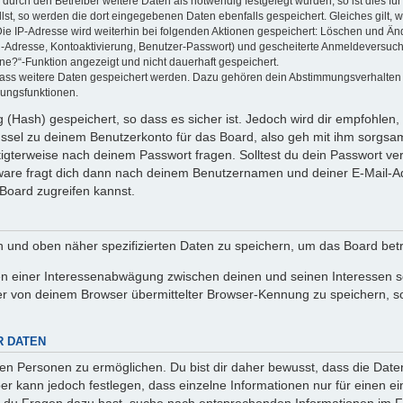
rch den Betreiber weitere Daten als notwendig festgelegt wurden, so ist dies für 
llst, so werden die dort eingegebenen Daten ebenfalls gespeichert. Gleiches gilt, 
Die IP-Adresse wird weiterhin bei folgenden Aktionen gespeichert: Löschen und Än
l-Adresse, Kontoaktivierung, Benutzer-Passwort) und gescheiterte Anmeldeversuch
ine?“-Funktion angezeigt und nicht dauerhaft gespeichert.
 dass weitere Daten gespeichert werden. Dazu gehören dein Abstimmungsverhalten
gungsfunktionen.
(Hash) gespeichert, so dass es sicher ist. Jedoch wird dir empfohlen, 
ssel zu deinem Benutzerkonto für das Board, also geh mit ihm sorgsam
htigterweise nach deinem Passwort fragen. Solltest du dein Passwort v
are fragt dich dann nach deinem Benutzernamen und deiner E-Mail-Ad
Board zugreifen kannst.
en und oben näher spezifizierten Daten zu speichern, um das Board bet
en einer Interessenabwägung zwischen deinen und seinen Interessen sow
r von deinem Browser übermittelter Browser-Kennung zu speichern, so
R DATEN
n Personen zu ermöglichen. Du bist dir daher bewusst, dass die Daten d
ber kann jedoch festlegen, dass einzelne Informationen nur für einen ei