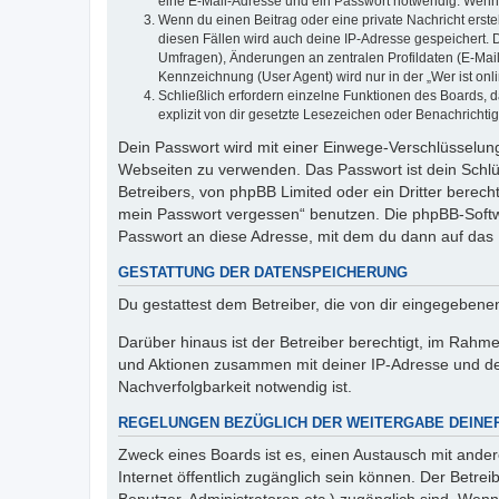
eine E-Mail-Adresse und ein Passwort notwendig. Wenn du
Wenn du einen Beitrag oder eine private Nachricht erste
diesen Fällen wird auch deine IP-Adresse gespeichert. 
Umfragen), Änderungen an zentralen Profildaten (E-Mai
Kennzeichnung (User Agent) wird nur in der „Wer ist onl
Schließlich erfordern einzelne Funktionen des Boards,
explizit von dir gesetzte Lesezeichen oder Benachrichti
Dein Passwort wird mit einer Einwege-Verschlüsselung 
Webseiten zu verwenden. Das Passwort ist dein Schlü
Betreibers, von phpBB Limited oder ein Dritter berec
mein Passwort vergessen“ benutzen. Die phpBB-Softw
Passwort an diese Adresse, mit dem du dann auf das 
GESTATTUNG DER DATENSPEICHERUNG
Du gestattest dem Betreiber, die von dir eingegeben
Darüber hinaus ist der Betreiber berechtigt, im Rahm
und Aktionen zusammen mit deiner IP-Adresse und de
Nachverfolgbarkeit notwendig ist.
REGELUNGEN BEZÜGLICH DER WEITERGABE DEINE
Zweck eines Boards ist es, einen Austausch mit andere
Internet öffentlich zugänglich sein können. Der Betrei