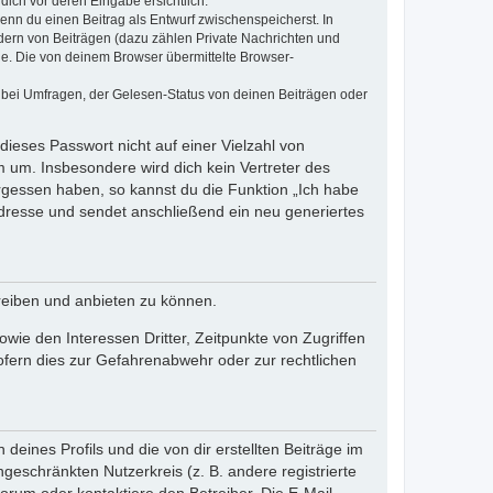
dich vor deren Eingabe ersichtlich.
wenn du einen Beitrag als Entwurf zwischenspeicherst. In
dern von Beiträgen (dazu zählen Private Nachrichten und
e. Die von deinem Browser übermittelte Browser-
 bei Umfragen, der Gelesen-Status von deinen Beiträgen oder
dieses Passwort nicht auf einer Vielzahl von
 um. Insbesondere wird dich kein Vertreter des
ergessen haben, so kannst du die Funktion „Ich habe
resse und sendet anschließend ein neu generiertes
reiben und anbieten zu können.
ie den Interessen Dritter, Zeitpunkte von Zugriffen
fern dies zur Gefahrenabwehr oder zur rechtlichen
eines Profils und die von dir erstellten Beiträge im
ngeschränkten Nutzerkreis (z. B. andere registrierte