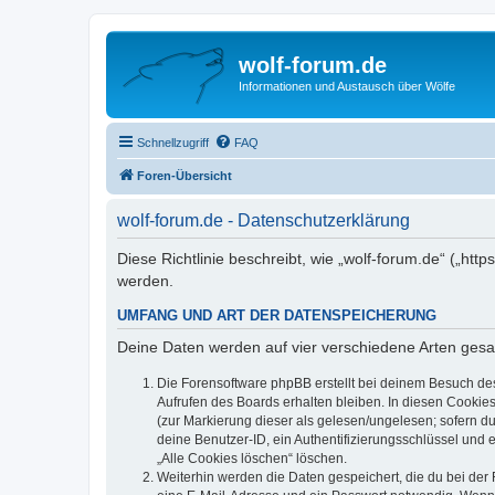
wolf-forum.de
Informationen und Austausch über Wölfe
Schnellzugriff
FAQ
Foren-Übersicht
wolf-forum.de - Datenschutzerklärung
Diese Richtlinie beschreibt, wie „wolf-forum.de“ („h
werden.
UMFANG UND ART DER DATENSPEICHERUNG
Deine Daten werden auf vier verschiedene Arten ges
Die Forensoftware phpBB erstellt bei deinem Besuch de
Aufrufen des Boards erhalten bleiben. In diesen Cookies
(zur Markierung dieser als gelesen/ungelesen; sofern d
deine Benutzer-ID, ein Authentifizierungsschlüssel und 
„Alle Cookies löschen“ löschen.
Weiterhin werden die Daten gespeichert, die du bei der 