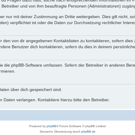
n du Fragen dazu hast, suche nach entsprechenden Informationen im Fo
n Betreiber und von ihm beauftragte Personen (Administratoren) zugäng
r nur mit deiner Zustimmung an Dritte weitergeben. Dies gilt nicht, s
n) verpflichtet ist oder die Daten zur Durchsetzung rechtlicher Interes
er den von dir angegebenen Kontaktdaten zu kontaktieren, sofern dies 
andere Benutzer dich kontaktieren, sofern du dies in deinem persönliche
, die die phpBB-Software umfassen. Sofern der Betreiber in anderen Be
ormieren.
 Daten über dich gespeichert sind.
 Daten verlangen. Kontaktiere hierzu bitte den Betreiber.
Powered by
phpBB
® Forum Software © phpBB Limited
Deutsche Übersetzung durch
phpBB.de