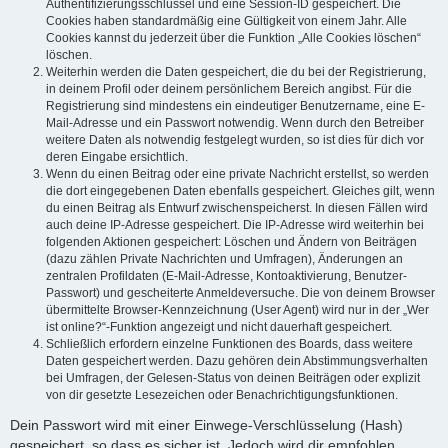
Authentifizierungsschlüssel und eine Session-ID gespeichert. Die
Cookies haben standardmäßig eine Gültigkeit von einem Jahr. Alle
Cookies kannst du jederzeit über die Funktion „Alle Cookies löschen“
löschen.
Weiterhin werden die Daten gespeichert, die du bei der Registrierung,
in deinem Profil oder deinem persönlichem Bereich angibst. Für die
Registrierung sind mindestens ein eindeutiger Benutzername, eine E-
Mail-Adresse und ein Passwort notwendig. Wenn durch den Betreiber
weitere Daten als notwendig festgelegt wurden, so ist dies für dich vor
deren Eingabe ersichtlich.
Wenn du einen Beitrag oder eine private Nachricht erstellst, so werden
die dort eingegebenen Daten ebenfalls gespeichert. Gleiches gilt, wenn
du einen Beitrag als Entwurf zwischenspeicherst. In diesen Fällen wird
auch deine IP-Adresse gespeichert. Die IP-Adresse wird weiterhin bei
folgenden Aktionen gespeichert: Löschen und Ändern von Beiträgen
(dazu zählen Private Nachrichten und Umfragen), Änderungen an
zentralen Profildaten (E-Mail-Adresse, Kontoaktivierung, Benutzer-
Passwort) und gescheiterte Anmeldeversuche. Die von deinem Browser
übermittelte Browser-Kennzeichnung (User Agent) wird nur in der „Wer
ist online?“-Funktion angezeigt und nicht dauerhaft gespeichert.
Schließlich erfordern einzelne Funktionen des Boards, dass weitere
Daten gespeichert werden. Dazu gehören dein Abstimmungsverhalten
bei Umfragen, der Gelesen-Status von deinen Beiträgen oder explizit
von dir gesetzte Lesezeichen oder Benachrichtigungsfunktionen.
Dein Passwort wird mit einer Einwege-Verschlüsselung (Hash)
gespeichert, so dass es sicher ist. Jedoch wird dir empfohlen,