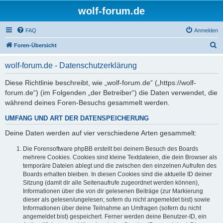
wolf-forum.de
FAQ
Anmelden
S
Foren-Übersicht
u
wolf-forum.de - Datenschutzerklärung
c
h
Diese Richtlinie beschreibt, wie „wolf-forum.de“ („https://wolf-
forum.de“) (im Folgenden „der Betreiber“) die Daten verwendet, die
e
während deines Foren-Besuchs gesammelt werden.
UMFANG UND ART DER DATENSPEICHERUNG
Deine Daten werden auf vier verschiedene Arten gesammelt:
Die Forensoftware phpBB erstellt bei deinem Besuch des Boards
mehrere Cookies. Cookies sind kleine Textdateien, die dein Browser als
temporäre Dateien ablegt und die zwischen den einzelnen Aufrufen des
Boards erhalten bleiben. In diesen Cookies sind die aktuelle ID deiner
Sitzung (damit dir alle Seitenaufrufe zugeordnet werden können),
Informationen über die von dir gelesenen Beiträge (zur Markierung
dieser als gelesen/ungelesen; sofern du nicht angemeldet bist) sowie
Informationen über deine Teilnahme an Umfragen (sofern du nicht
angemeldet bist) gespeichert. Ferner werden deine Benutzer-ID, ein