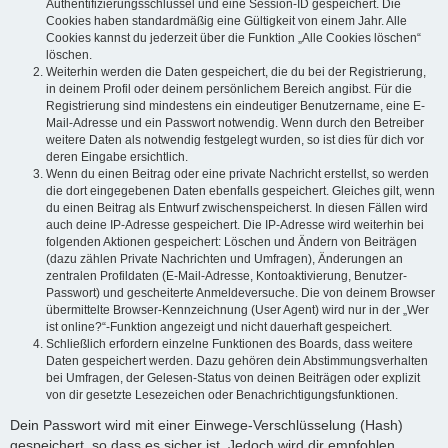
Authentifizierungsschlüssel und eine Session-ID gespeichert. Die
Cookies haben standardmäßig eine Gültigkeit von einem Jahr. Alle
Cookies kannst du jederzeit über die Funktion „Alle Cookies löschen“
löschen.
Weiterhin werden die Daten gespeichert, die du bei der Registrierung,
in deinem Profil oder deinem persönlichem Bereich angibst. Für die
Registrierung sind mindestens ein eindeutiger Benutzername, eine E-
Mail-Adresse und ein Passwort notwendig. Wenn durch den Betreiber
weitere Daten als notwendig festgelegt wurden, so ist dies für dich vor
deren Eingabe ersichtlich.
Wenn du einen Beitrag oder eine private Nachricht erstellst, so werden
die dort eingegebenen Daten ebenfalls gespeichert. Gleiches gilt, wenn
du einen Beitrag als Entwurf zwischenspeicherst. In diesen Fällen wird
auch deine IP-Adresse gespeichert. Die IP-Adresse wird weiterhin bei
folgenden Aktionen gespeichert: Löschen und Ändern von Beiträgen
(dazu zählen Private Nachrichten und Umfragen), Änderungen an
zentralen Profildaten (E-Mail-Adresse, Kontoaktivierung, Benutzer-
Passwort) und gescheiterte Anmeldeversuche. Die von deinem Browser
übermittelte Browser-Kennzeichnung (User Agent) wird nur in der „Wer
ist online?“-Funktion angezeigt und nicht dauerhaft gespeichert.
Schließlich erfordern einzelne Funktionen des Boards, dass weitere
Daten gespeichert werden. Dazu gehören dein Abstimmungsverhalten
bei Umfragen, der Gelesen-Status von deinen Beiträgen oder explizit
von dir gesetzte Lesezeichen oder Benachrichtigungsfunktionen.
Dein Passwort wird mit einer Einwege-Verschlüsselung (Hash)
gespeichert, so dass es sicher ist. Jedoch wird dir empfohlen,