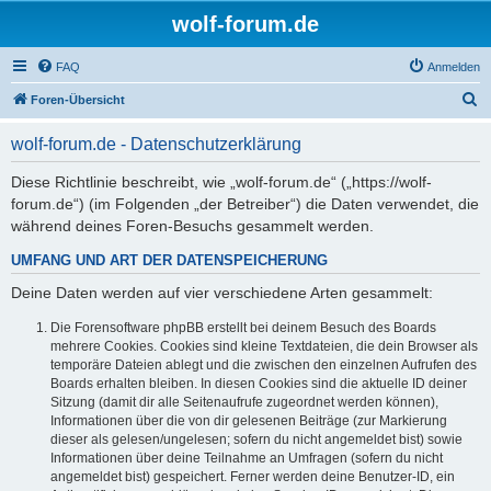
wolf-forum.de
FAQ
Anmelden
S
Foren-Übersicht
u
wolf-forum.de - Datenschutzerklärung
c
h
Diese Richtlinie beschreibt, wie „wolf-forum.de“ („https://wolf-
forum.de“) (im Folgenden „der Betreiber“) die Daten verwendet, die
e
während deines Foren-Besuchs gesammelt werden.
UMFANG UND ART DER DATENSPEICHERUNG
Deine Daten werden auf vier verschiedene Arten gesammelt:
Die Forensoftware phpBB erstellt bei deinem Besuch des Boards
mehrere Cookies. Cookies sind kleine Textdateien, die dein Browser als
temporäre Dateien ablegt und die zwischen den einzelnen Aufrufen des
Boards erhalten bleiben. In diesen Cookies sind die aktuelle ID deiner
Sitzung (damit dir alle Seitenaufrufe zugeordnet werden können),
Informationen über die von dir gelesenen Beiträge (zur Markierung
dieser als gelesen/ungelesen; sofern du nicht angemeldet bist) sowie
Informationen über deine Teilnahme an Umfragen (sofern du nicht
angemeldet bist) gespeichert. Ferner werden deine Benutzer-ID, ein