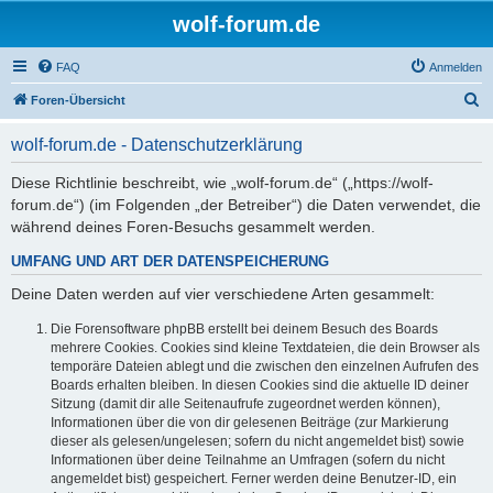
wolf-forum.de
FAQ
Anmelden
S
Foren-Übersicht
u
wolf-forum.de - Datenschutzerklärung
c
h
Diese Richtlinie beschreibt, wie „wolf-forum.de“ („https://wolf-
forum.de“) (im Folgenden „der Betreiber“) die Daten verwendet, die
e
während deines Foren-Besuchs gesammelt werden.
UMFANG UND ART DER DATENSPEICHERUNG
Deine Daten werden auf vier verschiedene Arten gesammelt:
Die Forensoftware phpBB erstellt bei deinem Besuch des Boards
mehrere Cookies. Cookies sind kleine Textdateien, die dein Browser als
temporäre Dateien ablegt und die zwischen den einzelnen Aufrufen des
Boards erhalten bleiben. In diesen Cookies sind die aktuelle ID deiner
Sitzung (damit dir alle Seitenaufrufe zugeordnet werden können),
Informationen über die von dir gelesenen Beiträge (zur Markierung
dieser als gelesen/ungelesen; sofern du nicht angemeldet bist) sowie
Informationen über deine Teilnahme an Umfragen (sofern du nicht
angemeldet bist) gespeichert. Ferner werden deine Benutzer-ID, ein