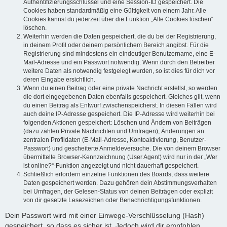
Authentifizierungsschlüssel und eine Session-ID gespeichert. Die
Cookies haben standardmäßig eine Gültigkeit von einem Jahr. Alle
Cookies kannst du jederzeit über die Funktion „Alle Cookies löschen“
löschen.
Weiterhin werden die Daten gespeichert, die du bei der Registrierung,
in deinem Profil oder deinem persönlichem Bereich angibst. Für die
Registrierung sind mindestens ein eindeutiger Benutzername, eine E-
Mail-Adresse und ein Passwort notwendig. Wenn durch den Betreiber
weitere Daten als notwendig festgelegt wurden, so ist dies für dich vor
deren Eingabe ersichtlich.
Wenn du einen Beitrag oder eine private Nachricht erstellst, so werden
die dort eingegebenen Daten ebenfalls gespeichert. Gleiches gilt, wenn
du einen Beitrag als Entwurf zwischenspeicherst. In diesen Fällen wird
auch deine IP-Adresse gespeichert. Die IP-Adresse wird weiterhin bei
folgenden Aktionen gespeichert: Löschen und Ändern von Beiträgen
(dazu zählen Private Nachrichten und Umfragen), Änderungen an
zentralen Profildaten (E-Mail-Adresse, Kontoaktivierung, Benutzer-
Passwort) und gescheiterte Anmeldeversuche. Die von deinem Browser
übermittelte Browser-Kennzeichnung (User Agent) wird nur in der „Wer
ist online?“-Funktion angezeigt und nicht dauerhaft gespeichert.
Schließlich erfordern einzelne Funktionen des Boards, dass weitere
Daten gespeichert werden. Dazu gehören dein Abstimmungsverhalten
bei Umfragen, der Gelesen-Status von deinen Beiträgen oder explizit
von dir gesetzte Lesezeichen oder Benachrichtigungsfunktionen.
Dein Passwort wird mit einer Einwege-Verschlüsselung (Hash)
gespeichert, so dass es sicher ist. Jedoch wird dir empfohlen,