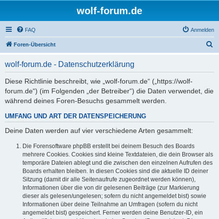
wolf-forum.de
FAQ
Anmelden
S
Foren-Übersicht
u
wolf-forum.de - Datenschutzerklärung
c
h
Diese Richtlinie beschreibt, wie „wolf-forum.de“ („https://wolf-
forum.de“) (im Folgenden „der Betreiber“) die Daten verwendet, die
e
während deines Foren-Besuchs gesammelt werden.
UMFANG UND ART DER DATENSPEICHERUNG
Deine Daten werden auf vier verschiedene Arten gesammelt:
Die Forensoftware phpBB erstellt bei deinem Besuch des Boards
mehrere Cookies. Cookies sind kleine Textdateien, die dein Browser als
temporäre Dateien ablegt und die zwischen den einzelnen Aufrufen des
Boards erhalten bleiben. In diesen Cookies sind die aktuelle ID deiner
Sitzung (damit dir alle Seitenaufrufe zugeordnet werden können),
Informationen über die von dir gelesenen Beiträge (zur Markierung
dieser als gelesen/ungelesen; sofern du nicht angemeldet bist) sowie
Informationen über deine Teilnahme an Umfragen (sofern du nicht
angemeldet bist) gespeichert. Ferner werden deine Benutzer-ID, ein