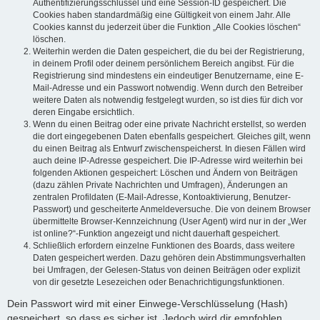
Authentifizierungsschlüssel und eine Session-ID gespeichert. Die
Cookies haben standardmäßig eine Gültigkeit von einem Jahr. Alle
Cookies kannst du jederzeit über die Funktion „Alle Cookies löschen“
löschen.
Weiterhin werden die Daten gespeichert, die du bei der Registrierung,
in deinem Profil oder deinem persönlichem Bereich angibst. Für die
Registrierung sind mindestens ein eindeutiger Benutzername, eine E-
Mail-Adresse und ein Passwort notwendig. Wenn durch den Betreiber
weitere Daten als notwendig festgelegt wurden, so ist dies für dich vor
deren Eingabe ersichtlich.
Wenn du einen Beitrag oder eine private Nachricht erstellst, so werden
die dort eingegebenen Daten ebenfalls gespeichert. Gleiches gilt, wenn
du einen Beitrag als Entwurf zwischenspeicherst. In diesen Fällen wird
auch deine IP-Adresse gespeichert. Die IP-Adresse wird weiterhin bei
folgenden Aktionen gespeichert: Löschen und Ändern von Beiträgen
(dazu zählen Private Nachrichten und Umfragen), Änderungen an
zentralen Profildaten (E-Mail-Adresse, Kontoaktivierung, Benutzer-
Passwort) und gescheiterte Anmeldeversuche. Die von deinem Browser
übermittelte Browser-Kennzeichnung (User Agent) wird nur in der „Wer
ist online?“-Funktion angezeigt und nicht dauerhaft gespeichert.
Schließlich erfordern einzelne Funktionen des Boards, dass weitere
Daten gespeichert werden. Dazu gehören dein Abstimmungsverhalten
bei Umfragen, der Gelesen-Status von deinen Beiträgen oder explizit
von dir gesetzte Lesezeichen oder Benachrichtigungsfunktionen.
Dein Passwort wird mit einer Einwege-Verschlüsselung (Hash)
gespeichert, so dass es sicher ist. Jedoch wird dir empfohlen,