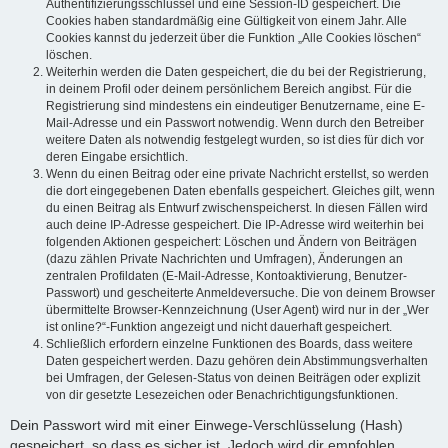
Authentifizierungsschlüssel und eine Session-ID gespeichert. Die
Cookies haben standardmäßig eine Gültigkeit von einem Jahr. Alle
Cookies kannst du jederzeit über die Funktion „Alle Cookies löschen“
löschen.
Weiterhin werden die Daten gespeichert, die du bei der Registrierung,
in deinem Profil oder deinem persönlichem Bereich angibst. Für die
Registrierung sind mindestens ein eindeutiger Benutzername, eine E-
Mail-Adresse und ein Passwort notwendig. Wenn durch den Betreiber
weitere Daten als notwendig festgelegt wurden, so ist dies für dich vor
deren Eingabe ersichtlich.
Wenn du einen Beitrag oder eine private Nachricht erstellst, so werden
die dort eingegebenen Daten ebenfalls gespeichert. Gleiches gilt, wenn
du einen Beitrag als Entwurf zwischenspeicherst. In diesen Fällen wird
auch deine IP-Adresse gespeichert. Die IP-Adresse wird weiterhin bei
folgenden Aktionen gespeichert: Löschen und Ändern von Beiträgen
(dazu zählen Private Nachrichten und Umfragen), Änderungen an
zentralen Profildaten (E-Mail-Adresse, Kontoaktivierung, Benutzer-
Passwort) und gescheiterte Anmeldeversuche. Die von deinem Browser
übermittelte Browser-Kennzeichnung (User Agent) wird nur in der „Wer
ist online?“-Funktion angezeigt und nicht dauerhaft gespeichert.
Schließlich erfordern einzelne Funktionen des Boards, dass weitere
Daten gespeichert werden. Dazu gehören dein Abstimmungsverhalten
bei Umfragen, der Gelesen-Status von deinen Beiträgen oder explizit
von dir gesetzte Lesezeichen oder Benachrichtigungsfunktionen.
Dein Passwort wird mit einer Einwege-Verschlüsselung (Hash)
gespeichert, so dass es sicher ist. Jedoch wird dir empfohlen,