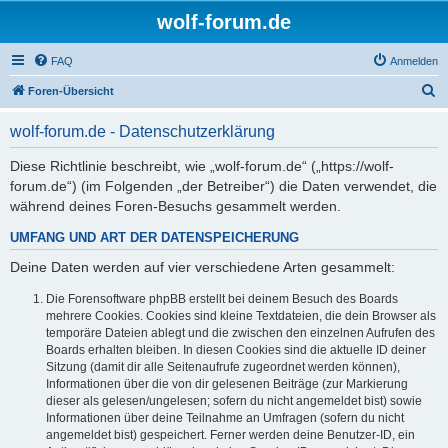
wolf-forum.de
FAQ
Anmelden
S
Foren-Übersicht
u
wolf-forum.de - Datenschutzerklärung
c
h
Diese Richtlinie beschreibt, wie „wolf-forum.de“ („https://wolf-
forum.de“) (im Folgenden „der Betreiber“) die Daten verwendet, die
e
während deines Foren-Besuchs gesammelt werden.
UMFANG UND ART DER DATENSPEICHERUNG
Deine Daten werden auf vier verschiedene Arten gesammelt:
Die Forensoftware phpBB erstellt bei deinem Besuch des Boards
mehrere Cookies. Cookies sind kleine Textdateien, die dein Browser als
temporäre Dateien ablegt und die zwischen den einzelnen Aufrufen des
Boards erhalten bleiben. In diesen Cookies sind die aktuelle ID deiner
Sitzung (damit dir alle Seitenaufrufe zugeordnet werden können),
Informationen über die von dir gelesenen Beiträge (zur Markierung
dieser als gelesen/ungelesen; sofern du nicht angemeldet bist) sowie
Informationen über deine Teilnahme an Umfragen (sofern du nicht
angemeldet bist) gespeichert. Ferner werden deine Benutzer-ID, ein