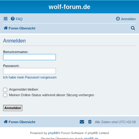
wolf-forum.de
FAQ
Anmelden
S
Foren-Übersicht
u
Anmelden
c
h
Benutzername:
e
Passwort:
Ich habe mein Passwort vergessen
Angemeldet bleiben
Meinen Online-Status während dieser Sitzung verbergen
Foren-Übersicht
Alle Zeiten sind
UTC+02:00
Powered by
phpBB
® Forum Software © phpBB Limited
Deutsche Übersetzung durch
phpBB.de