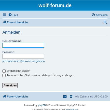
wolf-forum.de
FAQ
Anmelden
S
Foren-Übersicht
u
Anmelden
c
h
Benutzername:
e
Passwort:
Ich habe mein Passwort vergessen
Angemeldet bleiben
Meinen Online-Status während dieser Sitzung verbergen
Foren-Übersicht
Alle Zeiten sind
UTC+02:00
Powered by
phpBB
® Forum Software © phpBB Limited
Deutsche Übersetzung durch
phpBB.de