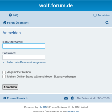
wolf-forum.de
FAQ
Anmelden
S
Foren-Übersicht
u
Anmelden
c
h
Benutzername:
e
Passwort:
Ich habe mein Passwort vergessen
Angemeldet bleiben
Meinen Online-Status während dieser Sitzung verbergen
Foren-Übersicht
Alle Zeiten sind
UTC+02:00
Powered by
phpBB
® Forum Software © phpBB Limited
Deutsche Übersetzung durch
phpBB.de