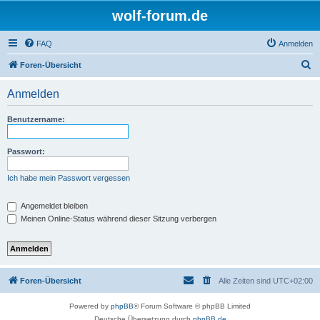
wolf-forum.de
FAQ
Anmelden
S
Foren-Übersicht
u
Anmelden
c
h
Benutzername:
e
Passwort:
Ich habe mein Passwort vergessen
Angemeldet bleiben
Meinen Online-Status während dieser Sitzung verbergen
Foren-Übersicht
Alle Zeiten sind
UTC+02:00
Powered by
phpBB
® Forum Software © phpBB Limited
Deutsche Übersetzung durch
phpBB.de