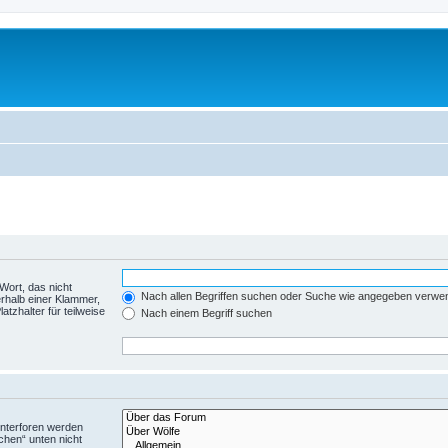
Wort, das nicht
Nach allen Begriffen suchen oder Suche wie angegeben verwe
rhalb einer Klammer,
tzhalter für teilweise
Nach einem Begriff suchen
Unterforen werden
chen“ unten nicht