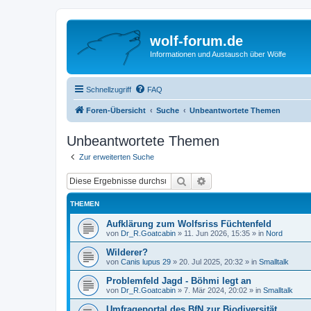
wolf-forum.de
Informationen und Austausch über Wölfe
Schnellzugriff
FAQ
Foren-Übersicht
Suche
Unbeantwortete Themen
Unbeantwortete Themen
Zur erweiterten Suche
Suche
Erweiterte Suche
THEMEN
Aufklärung zum Wolfsriss Füchtenfeld
von
Dr_R.Goatcabin
»
11. Jun 2026, 15:35
» in
Nord
Wilderer?
von
Canis lupus 29
»
20. Jul 2025, 20:32
» in
Smalltalk
Problemfeld Jagd - Böhmi legt an
von
Dr_R.Goatcabin
»
7. Mär 2024, 20:02
» in
Smalltalk
Umfrageportal des BfN zur Biodiversität