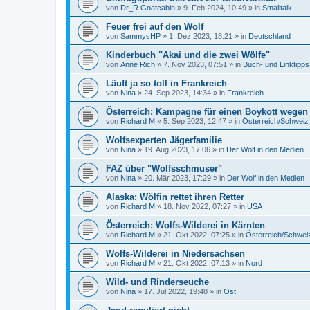
von
Dr_R.Goatcabin
»
9. Feb 2024, 10:49
» in
Smalltalk
Feuer frei auf den Wolf
von
SammysHP
»
1. Dez 2023, 18:21
» in
Deutschland
Kinderbuch "Akai und die zwei Wölfe"
von
Anne Rich
»
7. Nov 2023, 07:51
» in
Buch- und Linktipps
Läuft ja so toll in Frankreich
von
Nina
»
24. Sep 2023, 14:34
» in
Frankreich
Österreich: Kampagne für einen Boykott wegen
von
Richard M
»
5. Sep 2023, 12:47
» in
Österreich/Schweiz
Wolfsexperten Jägerfamilie
von
Nina
»
19. Aug 2023, 17:06
» in
Der Wolf in den Medien
FAZ über "Wolfsschmuser"
von
Nina
»
20. Mär 2023, 17:29
» in
Der Wolf in den Medien
Alaska: Wölfin rettet ihren Retter
von
Richard M
»
18. Nov 2022, 07:27
» in
USA
Österreich: Wolfs-Wilderei in Kärnten
von
Richard M
»
21. Okt 2022, 07:25
» in
Österreich/Schwei
Wolfs-Wilderei in Niedersachsen
von
Richard M
»
21. Okt 2022, 07:13
» in
Nord
Wild- und Rinderseuche
von
Nina
»
17. Jul 2022, 19:48
» in
Ost