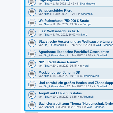
Jagd reguliert nicht
von
Nina
»
1. Jul 2022, 19:42
» in
Skandinavien
Schadensbilder Pferd
von
Nina
»
1. Jun 2022, 13:27
» in
Allgemein
Wolfsabschuss: 750.000 € Strafe
von
Nina
»
11. Mär 2022, 19:36
» in
Europa
Lies: Wolfsabschuss Nr. 6
von
Nina
»
3. Feb 2022, 16:02
» in
Nord
Statistische Auswertung zu Wolfsausbreitung v
von
Dr_R.Goatcabin
»
2. Feb 2022, 16:02
» in
Wolf - Mensc
Agrarheute liebt seine Potzblitz!-Geschichten
von
Dr_R.Goatcabin
»
21. Jan 2022, 12:07
» in
Smalltalk
NDS: Rechtsfreier Raum?
von
Nina
»
20. Jan 2022, 16:45
» in
Nord
Mecklenburger Jung in DK
von
Nina
»
18. Jan 2022, 19:31
» in
Skandinavien
Und es wird ein großes Heulen und Zähneklapp
von
Dr_R.Goatcabin
»
12. Jan 2022, 14:12
» in
Smalltalk
Angriff auf EU-Schutzstatus
von
Nina
»
10. Jan 2022, 13:55
» in
Allgemein
Bachelorarbeit zum Thema "Herdenschutzförde
von
SabrinaH
»
3. Jan 2022, 19:49
» in
Wolf - Mensch