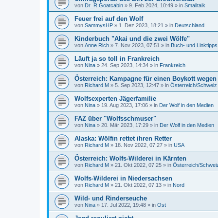
von
Dr_R.Goatcabin
»
9. Feb 2024, 10:49
» in
Smalltalk
Feuer frei auf den Wolf
von
SammysHP
»
1. Dez 2023, 18:21
» in
Deutschland
Kinderbuch "Akai und die zwei Wölfe"
von
Anne Rich
»
7. Nov 2023, 07:51
» in
Buch- und Linktipps
Läuft ja so toll in Frankreich
von
Nina
»
24. Sep 2023, 14:34
» in
Frankreich
Österreich: Kampagne für einen Boykott wegen
von
Richard M
»
5. Sep 2023, 12:47
» in
Österreich/Schweiz
Wolfsexperten Jägerfamilie
von
Nina
»
19. Aug 2023, 17:06
» in
Der Wolf in den Medien
FAZ über "Wolfsschmuser"
von
Nina
»
20. Mär 2023, 17:29
» in
Der Wolf in den Medien
Alaska: Wölfin rettet ihren Retter
von
Richard M
»
18. Nov 2022, 07:27
» in
USA
Österreich: Wolfs-Wilderei in Kärnten
von
Richard M
»
21. Okt 2022, 07:25
» in
Österreich/Schwei
Wolfs-Wilderei in Niedersachsen
von
Richard M
»
21. Okt 2022, 07:13
» in
Nord
Wild- und Rinderseuche
von
Nina
»
17. Jul 2022, 19:48
» in
Ost