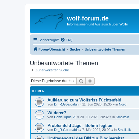
wolf-forum.de
Informationen und Austausch über Wölfe
Schnellzugriff
FAQ
Foren-Übersicht
Suche
Unbeantwortete Themen
Unbeantwortete Themen
Zur erweiterten Suche
Suche
Erweiterte Suche
THEMEN
Aufklärung zum Wolfsriss Füchtenfeld
von
Dr_R.Goatcabin
»
11. Jun 2026, 15:35
» in
Nord
Wilderer?
von
Canis lupus 29
»
20. Jul 2025, 20:32
» in
Smalltalk
Problemfeld Jagd - Böhmi legt an
von
Dr_R.Goatcabin
»
7. Mär 2024, 20:02
» in
Smalltalk
Umfrageportal des BfN zur Biodiversität