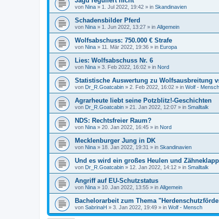
Jagd reguliert nicht
von
Nina
»
1. Jul 2022, 19:42
» in
Skandinavien
Schadensbilder Pferd
von
Nina
»
1. Jun 2022, 13:27
» in
Allgemein
Wolfsabschuss: 750.000 € Strafe
von
Nina
»
11. Mär 2022, 19:36
» in
Europa
Lies: Wolfsabschuss Nr. 6
von
Nina
»
3. Feb 2022, 16:02
» in
Nord
Statistische Auswertung zu Wolfsausbreitung v
von
Dr_R.Goatcabin
»
2. Feb 2022, 16:02
» in
Wolf - Mensc
Agrarheute liebt seine Potzblitz!-Geschichten
von
Dr_R.Goatcabin
»
21. Jan 2022, 12:07
» in
Smalltalk
NDS: Rechtsfreier Raum?
von
Nina
»
20. Jan 2022, 16:45
» in
Nord
Mecklenburger Jung in DK
von
Nina
»
18. Jan 2022, 19:31
» in
Skandinavien
Und es wird ein großes Heulen und Zähneklapp
von
Dr_R.Goatcabin
»
12. Jan 2022, 14:12
» in
Smalltalk
Angriff auf EU-Schutzstatus
von
Nina
»
10. Jan 2022, 13:55
» in
Allgemein
Bachelorarbeit zum Thema "Herdenschutzförde
von
SabrinaH
»
3. Jan 2022, 19:49
» in
Wolf - Mensch