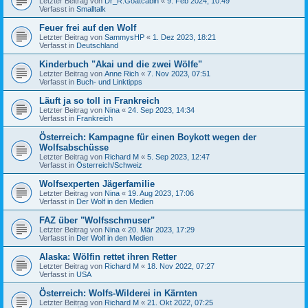
Letzter Beitrag von
Dr_R.Goatcabin
«
9. Feb 2024, 10:49
Verfasst in
Smalltalk
Feuer frei auf den Wolf
Letzter Beitrag von
SammysHP
«
1. Dez 2023, 18:21
Verfasst in
Deutschland
Kinderbuch "Akai und die zwei Wölfe"
Letzter Beitrag von
Anne Rich
«
7. Nov 2023, 07:51
Verfasst in
Buch- und Linktipps
Läuft ja so toll in Frankreich
Letzter Beitrag von
Nina
«
24. Sep 2023, 14:34
Verfasst in
Frankreich
Österreich: Kampagne für einen Boykott wegen der
Wolfsabschüsse
Letzter Beitrag von
Richard M
«
5. Sep 2023, 12:47
Verfasst in
Österreich/Schweiz
Wolfsexperten Jägerfamilie
Letzter Beitrag von
Nina
«
19. Aug 2023, 17:06
Verfasst in
Der Wolf in den Medien
FAZ über "Wolfsschmuser"
Letzter Beitrag von
Nina
«
20. Mär 2023, 17:29
Verfasst in
Der Wolf in den Medien
Alaska: Wölfin rettet ihren Retter
Letzter Beitrag von
Richard M
«
18. Nov 2022, 07:27
Verfasst in
USA
Österreich: Wolfs-Wilderei in Kärnten
Letzter Beitrag von
Richard M
«
21. Okt 2022, 07:25