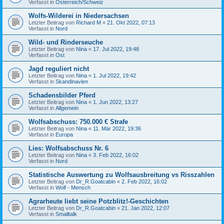
Verfasst in
Österreich/Schweiz
Wolfs-Wilderei in Niedersachsen
Letzter Beitrag von
Richard M
«
21. Okt 2022, 07:13
Verfasst in
Nord
Wild- und Rinderseuche
Letzter Beitrag von
Nina
«
17. Jul 2022, 19:48
Verfasst in
Ost
Jagd reguliert nicht
Letzter Beitrag von
Nina
«
1. Jul 2022, 19:42
Verfasst in
Skandinavien
Schadensbilder Pferd
Letzter Beitrag von
Nina
«
1. Jun 2022, 13:27
Verfasst in
Allgemein
Wolfsabschuss: 750.000 € Strafe
Letzter Beitrag von
Nina
«
11. Mär 2022, 19:36
Verfasst in
Europa
Lies: Wolfsabschuss Nr. 6
Letzter Beitrag von
Nina
«
3. Feb 2022, 16:02
Verfasst in
Nord
Statistische Auswertung zu Wolfsausbreitung vs Risszahlen
Letzter Beitrag von
Dr_R.Goatcabin
«
2. Feb 2022, 16:02
Verfasst in
Wolf - Mensch
Agrarheute liebt seine Potzblitz!-Geschichten
Letzter Beitrag von
Dr_R.Goatcabin
«
21. Jan 2022, 12:07
Verfasst in
Smalltalk