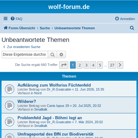
wolf-forum.de
FAQ
Anmelden
S
Foren-Übersicht
Suche
Unbeantwortete Themen
u
Unbeantwortete Themen
c
Zur erweiterten Suche
h
Suche
Erweiterte Suche
e
Seite
1
von
27
1
2
3
4
5
27
Nächst
Die Suche ergab 660 Treffer
…
Themen
Aufklärung zum Wolfsriss Füchtenfeld
Letzter Beitrag von
Dr_R.Goatcabin
«
11. Jun 2026, 15:35
Verfasst in
Nord
Wilderer?
Letzter Beitrag von
Canis lupus 29
«
20. Jul 2025, 20:32
Verfasst in
Smalltalk
Problemfeld Jagd - Böhmi legt an
Letzter Beitrag von
Dr_R.Goatcabin
«
7. Mär 2024, 20:02
Verfasst in
Smalltalk
Umfrageportal des BfN zur Biodiversität