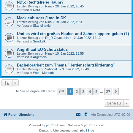
NDS: Rechtsfreier Raum?
Letzter Beitrag von
Nina
«
20. Jan 2022, 16:45
Verfasst in
Nord
Mecklenburger Jung in DK
Letzter Beitrag von
Nina
«
18. Jan 2022, 19:31
Verfasst in
Skandinavien
Und es wird ein großes Heulen und Zähneklappern geben (?)
Letzter Beitrag von
Dr_R.Goatcabin
«
12. Jan 2022, 14:12
Verfasst in
Smalltalk
Angriff auf EU-Schutzstatus
Letzter Beitrag von
Nina
«
10. Jan 2022, 13:55
Verfasst in
Allgemein
Bachelorarbeit zum Thema "Herdenschutzförderung"
Letzter Beitrag von
SabrinaH
«
3. Jan 2022, 19:49
Verfasst in
Wolf - Mensch
Seite
1
von
27
1
2
3
4
5
27
Nächst
Die Suche ergab 660 Treffer
…
Gehe zu
Foren-Übersicht
Alle Zeiten sind
UTC+02:00
Powered by
phpBB
® Forum Software © phpBB Limited
Deutsche Übersetzung durch
phpBB.de