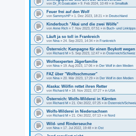
von
Dr_R.Goatcabin
»
9. Feb 2024, 10:49
» in
Smalltalk
Feuer frei auf den Wolf
von
SammysHP
»
1. Dez 2023, 18:21
» in
Deutschland
Kinderbuch "Akai und die zwei Wölfe"
von
Anne Rich
»
7. Nov 2023, 07:51
» in
Buch- und Linktipps
Läuft ja so toll in Frankreich
von
Nina
»
24. Sep 2023, 14:34
» in
Frankreich
Österreich: Kampagne für einen Boykott wegen
von
Richard M
»
5. Sep 2023, 12:47
» in
Österreich/Schweiz
Wolfsexperten Jägerfamilie
von
Nina
»
19. Aug 2023, 17:06
» in
Der Wolf in den Medien
FAZ über "Wolfsschmuser"
von
Nina
»
20. Mär 2023, 17:29
» in
Der Wolf in den Medien
Alaska: Wölfin rettet ihren Retter
von
Richard M
»
18. Nov 2022, 07:27
» in
USA
Österreich: Wolfs-Wilderei in Kärnten
von
Richard M
»
21. Okt 2022, 07:25
» in
Österreich/Schwei
Wolfs-Wilderei in Niedersachsen
von
Richard M
»
21. Okt 2022, 07:13
» in
Nord
Wild- und Rinderseuche
von
Nina
»
17. Jul 2022, 19:48
» in
Ost