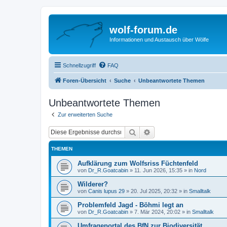
wolf-forum.de
Informationen und Austausch über Wölfe
Schnellzugriff
FAQ
Foren-Übersicht
Suche
Unbeantwortete Themen
Unbeantwortete Themen
Zur erweiterten Suche
Suche
Erweiterte Suche
THEMEN
Aufklärung zum Wolfsriss Füchtenfeld
von
Dr_R.Goatcabin
»
11. Jun 2026, 15:35
» in
Nord
Wilderer?
von
Canis lupus 29
»
20. Jul 2025, 20:32
» in
Smalltalk
Problemfeld Jagd - Böhmi legt an
von
Dr_R.Goatcabin
»
7. Mär 2024, 20:02
» in
Smalltalk
Umfrageportal des BfN zur Biodiversität