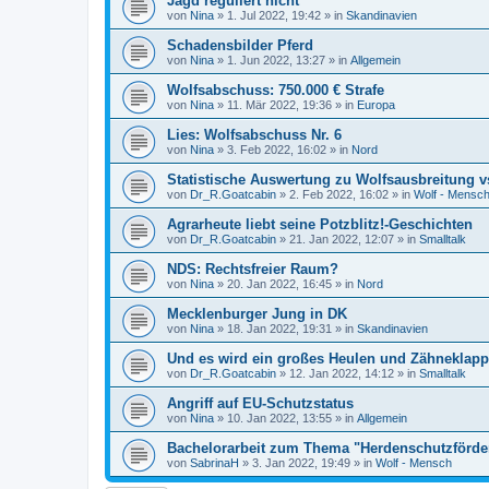
Jagd reguliert nicht
von
Nina
»
1. Jul 2022, 19:42
» in
Skandinavien
Schadensbilder Pferd
von
Nina
»
1. Jun 2022, 13:27
» in
Allgemein
Wolfsabschuss: 750.000 € Strafe
von
Nina
»
11. Mär 2022, 19:36
» in
Europa
Lies: Wolfsabschuss Nr. 6
von
Nina
»
3. Feb 2022, 16:02
» in
Nord
Statistische Auswertung zu Wolfsausbreitung v
von
Dr_R.Goatcabin
»
2. Feb 2022, 16:02
» in
Wolf - Mensc
Agrarheute liebt seine Potzblitz!-Geschichten
von
Dr_R.Goatcabin
»
21. Jan 2022, 12:07
» in
Smalltalk
NDS: Rechtsfreier Raum?
von
Nina
»
20. Jan 2022, 16:45
» in
Nord
Mecklenburger Jung in DK
von
Nina
»
18. Jan 2022, 19:31
» in
Skandinavien
Und es wird ein großes Heulen und Zähneklapp
von
Dr_R.Goatcabin
»
12. Jan 2022, 14:12
» in
Smalltalk
Angriff auf EU-Schutzstatus
von
Nina
»
10. Jan 2022, 13:55
» in
Allgemein
Bachelorarbeit zum Thema "Herdenschutzförde
von
SabrinaH
»
3. Jan 2022, 19:49
» in
Wolf - Mensch