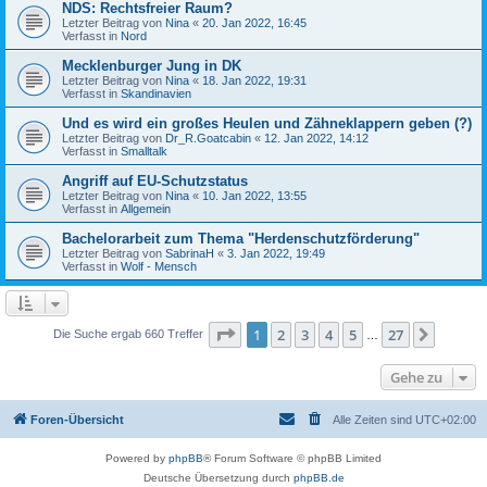
NDS: Rechtsfreier Raum?
Letzter Beitrag von
Nina
«
20. Jan 2022, 16:45
Verfasst in
Nord
Mecklenburger Jung in DK
Letzter Beitrag von
Nina
«
18. Jan 2022, 19:31
Verfasst in
Skandinavien
Und es wird ein großes Heulen und Zähneklappern geben (?)
Letzter Beitrag von
Dr_R.Goatcabin
«
12. Jan 2022, 14:12
Verfasst in
Smalltalk
Angriff auf EU-Schutzstatus
Letzter Beitrag von
Nina
«
10. Jan 2022, 13:55
Verfasst in
Allgemein
Bachelorarbeit zum Thema "Herdenschutzförderung"
Letzter Beitrag von
SabrinaH
«
3. Jan 2022, 19:49
Verfasst in
Wolf - Mensch
Seite
1
von
27
1
2
3
4
5
27
Nächst
Die Suche ergab 660 Treffer
…
Gehe zu
Foren-Übersicht
Alle Zeiten sind
UTC+02:00
Powered by
phpBB
® Forum Software © phpBB Limited
Deutsche Übersetzung durch
phpBB.de