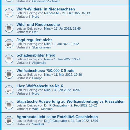
Verfasst in
Österreich/Schweiz
Wolfs-Wilderei in Niedersachsen
Letzter Beitrag von
Richard M
«
21. Okt 2022, 07:13
Verfasst in
Nord
Wild- und Rinderseuche
Letzter Beitrag von
Nina
«
17. Jul 2022, 19:48
Verfasst in
Ost
Jagd reguliert nicht
Letzter Beitrag von
Nina
«
1. Jul 2022, 19:42
Verfasst in
Skandinavien
Schadensbilder Pferd
Letzter Beitrag von
Nina
«
1. Jun 2022, 13:27
Verfasst in
Allgemein
Wolfsabschuss: 750.000 € Strafe
Letzter Beitrag von
Nina
«
11. Mär 2022, 19:36
Verfasst in
Europa
Lies: Wolfsabschuss Nr. 6
Letzter Beitrag von
Nina
«
3. Feb 2022, 16:02
Verfasst in
Nord
Statistische Auswertung zu Wolfsausbreitung vs Risszahlen
Letzter Beitrag von
Dr_R.Goatcabin
«
2. Feb 2022, 16:02
Verfasst in
Wolf - Mensch
Agrarheute liebt seine Potzblitz!-Geschichten
Letzter Beitrag von
Dr_R.Goatcabin
«
21. Jan 2022, 12:07
Verfasst in
Smalltalk