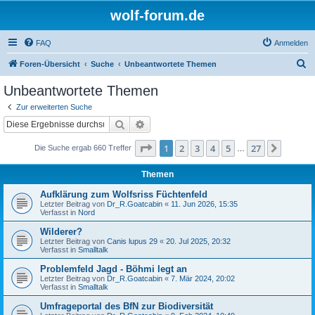
wolf-forum.de
FAQ
Anmelden
S
Foren-Übersicht
Suche
Unbeantwortete Themen
u
Unbeantwortete Themen
c
Zur erweiterten Suche
h
Suche
Erweiterte Suche
e
Seite
1
von
27
1
2
3
4
5
27
Nächst
Die Suche ergab 660 Treffer
…
Themen
Aufklärung zum Wolfsriss Füchtenfeld
Letzter Beitrag von
Dr_R.Goatcabin
«
11. Jun 2026, 15:35
Verfasst in
Nord
Wilderer?
Letzter Beitrag von
Canis lupus 29
«
20. Jul 2025, 20:32
Verfasst in
Smalltalk
Problemfeld Jagd - Böhmi legt an
Letzter Beitrag von
Dr_R.Goatcabin
«
7. Mär 2024, 20:02
Verfasst in
Smalltalk
Umfrageportal des BfN zur Biodiversität