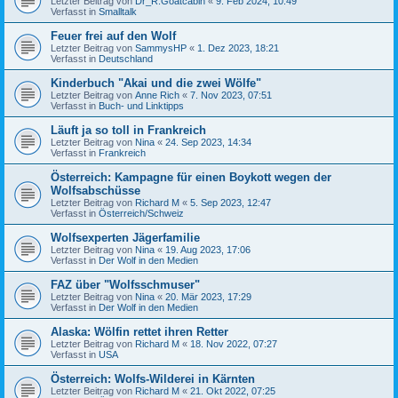
Letzter Beitrag von
Dr_R.Goatcabin
«
9. Feb 2024, 10:49
Verfasst in
Smalltalk
Feuer frei auf den Wolf
Letzter Beitrag von
SammysHP
«
1. Dez 2023, 18:21
Verfasst in
Deutschland
Kinderbuch "Akai und die zwei Wölfe"
Letzter Beitrag von
Anne Rich
«
7. Nov 2023, 07:51
Verfasst in
Buch- und Linktipps
Läuft ja so toll in Frankreich
Letzter Beitrag von
Nina
«
24. Sep 2023, 14:34
Verfasst in
Frankreich
Österreich: Kampagne für einen Boykott wegen der
Wolfsabschüsse
Letzter Beitrag von
Richard M
«
5. Sep 2023, 12:47
Verfasst in
Österreich/Schweiz
Wolfsexperten Jägerfamilie
Letzter Beitrag von
Nina
«
19. Aug 2023, 17:06
Verfasst in
Der Wolf in den Medien
FAZ über "Wolfsschmuser"
Letzter Beitrag von
Nina
«
20. Mär 2023, 17:29
Verfasst in
Der Wolf in den Medien
Alaska: Wölfin rettet ihren Retter
Letzter Beitrag von
Richard M
«
18. Nov 2022, 07:27
Verfasst in
USA
Österreich: Wolfs-Wilderei in Kärnten
Letzter Beitrag von
Richard M
«
21. Okt 2022, 07:25