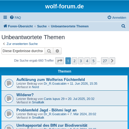
wolf-forum.de
FAQ
Anmelden
S
Foren-Übersicht
Suche
Unbeantwortete Themen
u
Unbeantwortete Themen
c
Zur erweiterten Suche
h
Suche
Erweiterte Suche
e
Seite
1
von
27
1
2
3
4
5
27
Nächst
Die Suche ergab 660 Treffer
…
Themen
Aufklärung zum Wolfsriss Füchtenfeld
Letzter Beitrag von
Dr_R.Goatcabin
«
11. Jun 2026, 15:35
Verfasst in
Nord
Wilderer?
Letzter Beitrag von
Canis lupus 29
«
20. Jul 2025, 20:32
Verfasst in
Smalltalk
Problemfeld Jagd - Böhmi legt an
Letzter Beitrag von
Dr_R.Goatcabin
«
7. Mär 2024, 20:02
Verfasst in
Smalltalk
Umfrageportal des BfN zur Biodiversität