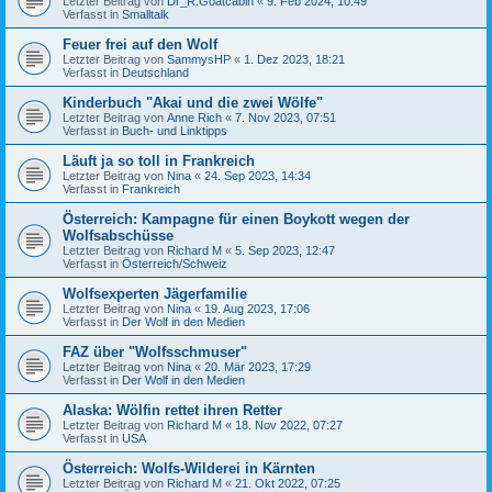
Letzter Beitrag von
Dr_R.Goatcabin
«
9. Feb 2024, 10:49
Verfasst in
Smalltalk
Feuer frei auf den Wolf
Letzter Beitrag von
SammysHP
«
1. Dez 2023, 18:21
Verfasst in
Deutschland
Kinderbuch "Akai und die zwei Wölfe"
Letzter Beitrag von
Anne Rich
«
7. Nov 2023, 07:51
Verfasst in
Buch- und Linktipps
Läuft ja so toll in Frankreich
Letzter Beitrag von
Nina
«
24. Sep 2023, 14:34
Verfasst in
Frankreich
Österreich: Kampagne für einen Boykott wegen der
Wolfsabschüsse
Letzter Beitrag von
Richard M
«
5. Sep 2023, 12:47
Verfasst in
Österreich/Schweiz
Wolfsexperten Jägerfamilie
Letzter Beitrag von
Nina
«
19. Aug 2023, 17:06
Verfasst in
Der Wolf in den Medien
FAZ über "Wolfsschmuser"
Letzter Beitrag von
Nina
«
20. Mär 2023, 17:29
Verfasst in
Der Wolf in den Medien
Alaska: Wölfin rettet ihren Retter
Letzter Beitrag von
Richard M
«
18. Nov 2022, 07:27
Verfasst in
USA
Österreich: Wolfs-Wilderei in Kärnten
Letzter Beitrag von
Richard M
«
21. Okt 2022, 07:25