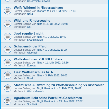
Verfasst in
Österreich/Schweiz
Wolfs-Wilderei in Niedersachsen
Letzter Beitrag von
Richard M
«
21. Okt 2022, 07:13
Verfasst in
Nord
Wild- und Rinderseuche
Letzter Beitrag von
Nina
«
17. Jul 2022, 19:48
Verfasst in
Ost
Jagd reguliert nicht
Letzter Beitrag von
Nina
«
1. Jul 2022, 19:42
Verfasst in
Skandinavien
Schadensbilder Pferd
Letzter Beitrag von
Nina
«
1. Jun 2022, 13:27
Verfasst in
Allgemein
Wolfsabschuss: 750.000 € Strafe
Letzter Beitrag von
Nina
«
11. Mär 2022, 19:36
Verfasst in
Europa
Lies: Wolfsabschuss Nr. 6
Letzter Beitrag von
Nina
«
3. Feb 2022, 16:02
Verfasst in
Nord
Statistische Auswertung zu Wolfsausbreitung vs Risszahlen
Letzter Beitrag von
Dr_R.Goatcabin
«
2. Feb 2022, 16:02
Verfasst in
Wolf - Mensch
Agrarheute liebt seine Potzblitz!-Geschichten
Letzter Beitrag von
Dr_R.Goatcabin
«
21. Jan 2022, 12:07
Verfasst in
Smalltalk