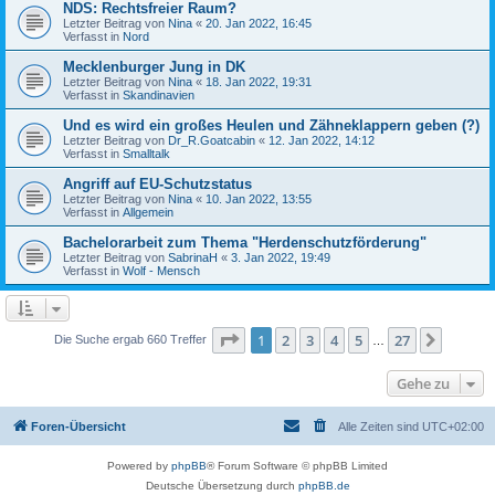
NDS: Rechtsfreier Raum?
Letzter Beitrag von
Nina
«
20. Jan 2022, 16:45
Verfasst in
Nord
Mecklenburger Jung in DK
Letzter Beitrag von
Nina
«
18. Jan 2022, 19:31
Verfasst in
Skandinavien
Und es wird ein großes Heulen und Zähneklappern geben (?)
Letzter Beitrag von
Dr_R.Goatcabin
«
12. Jan 2022, 14:12
Verfasst in
Smalltalk
Angriff auf EU-Schutzstatus
Letzter Beitrag von
Nina
«
10. Jan 2022, 13:55
Verfasst in
Allgemein
Bachelorarbeit zum Thema "Herdenschutzförderung"
Letzter Beitrag von
SabrinaH
«
3. Jan 2022, 19:49
Verfasst in
Wolf - Mensch
Seite
1
von
27
1
2
3
4
5
27
Nächst
Die Suche ergab 660 Treffer
…
Gehe zu
Foren-Übersicht
Alle Zeiten sind
UTC+02:00
Powered by
phpBB
® Forum Software © phpBB Limited
Deutsche Übersetzung durch
phpBB.de