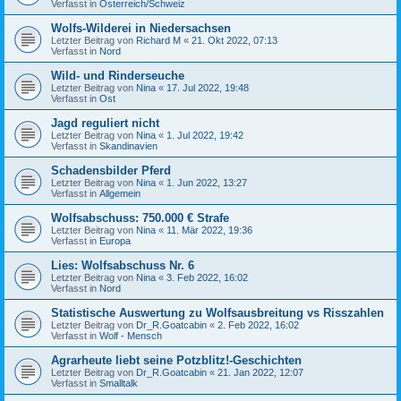
Verfasst in
Österreich/Schweiz
Wolfs-Wilderei in Niedersachsen
Letzter Beitrag von
Richard M
«
21. Okt 2022, 07:13
Verfasst in
Nord
Wild- und Rinderseuche
Letzter Beitrag von
Nina
«
17. Jul 2022, 19:48
Verfasst in
Ost
Jagd reguliert nicht
Letzter Beitrag von
Nina
«
1. Jul 2022, 19:42
Verfasst in
Skandinavien
Schadensbilder Pferd
Letzter Beitrag von
Nina
«
1. Jun 2022, 13:27
Verfasst in
Allgemein
Wolfsabschuss: 750.000 € Strafe
Letzter Beitrag von
Nina
«
11. Mär 2022, 19:36
Verfasst in
Europa
Lies: Wolfsabschuss Nr. 6
Letzter Beitrag von
Nina
«
3. Feb 2022, 16:02
Verfasst in
Nord
Statistische Auswertung zu Wolfsausbreitung vs Risszahlen
Letzter Beitrag von
Dr_R.Goatcabin
«
2. Feb 2022, 16:02
Verfasst in
Wolf - Mensch
Agrarheute liebt seine Potzblitz!-Geschichten
Letzter Beitrag von
Dr_R.Goatcabin
«
21. Jan 2022, 12:07
Verfasst in
Smalltalk