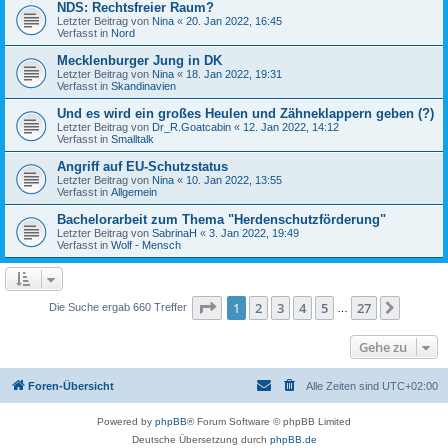
NDS: Rechtsfreier Raum?
Letzter Beitrag von
Nina
«
20. Jan 2022, 16:45
Verfasst in
Nord
Mecklenburger Jung in DK
Letzter Beitrag von
Nina
«
18. Jan 2022, 19:31
Verfasst in
Skandinavien
Und es wird ein großes Heulen und Zähneklappern geben (?)
Letzter Beitrag von
Dr_R.Goatcabin
«
12. Jan 2022, 14:12
Verfasst in
Smalltalk
Angriff auf EU-Schutzstatus
Letzter Beitrag von
Nina
«
10. Jan 2022, 13:55
Verfasst in
Allgemein
Bachelorarbeit zum Thema "Herdenschutzförderung"
Letzter Beitrag von
SabrinaH
«
3. Jan 2022, 19:49
Verfasst in
Wolf - Mensch
Seite
1
von
27
1
2
3
4
5
27
Nächst
Die Suche ergab 660 Treffer
…
Gehe zu
Foren-Übersicht
Alle Zeiten sind
UTC+02:00
Powered by
phpBB
® Forum Software © phpBB Limited
Deutsche Übersetzung durch
phpBB.de