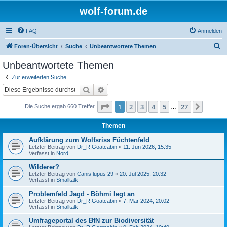
wolf-forum.de
FAQ
Anmelden
S
Foren-Übersicht
Suche
Unbeantwortete Themen
u
Unbeantwortete Themen
c
Zur erweiterten Suche
h
Suche
Erweiterte Suche
e
Seite
1
von
27
1
2
3
4
5
27
Nächst
Die Suche ergab 660 Treffer
…
Themen
Aufklärung zum Wolfsriss Füchtenfeld
Letzter Beitrag von
Dr_R.Goatcabin
«
11. Jun 2026, 15:35
Verfasst in
Nord
Wilderer?
Letzter Beitrag von
Canis lupus 29
«
20. Jul 2025, 20:32
Verfasst in
Smalltalk
Problemfeld Jagd - Böhmi legt an
Letzter Beitrag von
Dr_R.Goatcabin
«
7. Mär 2024, 20:02
Verfasst in
Smalltalk
Umfrageportal des BfN zur Biodiversität