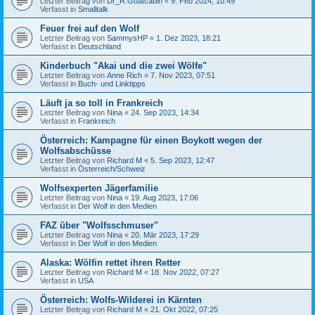
Letzter Beitrag von
Dr_R.Goatcabin
«
9. Feb 2024, 10:49
Verfasst in
Smalltalk
Feuer frei auf den Wolf
Letzter Beitrag von
SammysHP
«
1. Dez 2023, 18:21
Verfasst in
Deutschland
Kinderbuch "Akai und die zwei Wölfe"
Letzter Beitrag von
Anne Rich
«
7. Nov 2023, 07:51
Verfasst in
Buch- und Linktipps
Läuft ja so toll in Frankreich
Letzter Beitrag von
Nina
«
24. Sep 2023, 14:34
Verfasst in
Frankreich
Österreich: Kampagne für einen Boykott wegen der
Wolfsabschüsse
Letzter Beitrag von
Richard M
«
5. Sep 2023, 12:47
Verfasst in
Österreich/Schweiz
Wolfsexperten Jägerfamilie
Letzter Beitrag von
Nina
«
19. Aug 2023, 17:06
Verfasst in
Der Wolf in den Medien
FAZ über "Wolfsschmuser"
Letzter Beitrag von
Nina
«
20. Mär 2023, 17:29
Verfasst in
Der Wolf in den Medien
Alaska: Wölfin rettet ihren Retter
Letzter Beitrag von
Richard M
«
18. Nov 2022, 07:27
Verfasst in
USA
Österreich: Wolfs-Wilderei in Kärnten
Letzter Beitrag von
Richard M
«
21. Okt 2022, 07:25