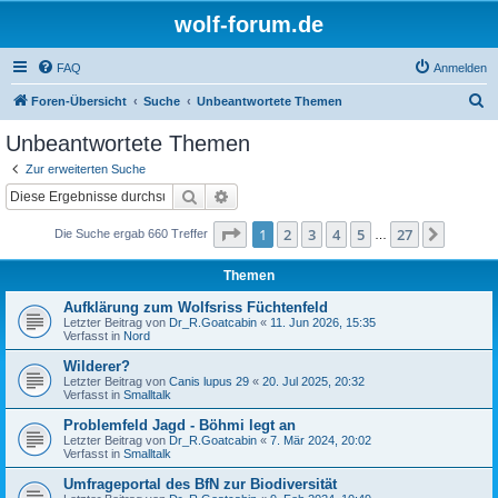
wolf-forum.de
FAQ
Anmelden
S
Foren-Übersicht
Suche
Unbeantwortete Themen
u
Unbeantwortete Themen
c
Zur erweiterten Suche
h
Suche
Erweiterte Suche
e
Seite
1
von
27
1
2
3
4
5
27
Nächst
Die Suche ergab 660 Treffer
…
Themen
Aufklärung zum Wolfsriss Füchtenfeld
Letzter Beitrag von
Dr_R.Goatcabin
«
11. Jun 2026, 15:35
Verfasst in
Nord
Wilderer?
Letzter Beitrag von
Canis lupus 29
«
20. Jul 2025, 20:32
Verfasst in
Smalltalk
Problemfeld Jagd - Böhmi legt an
Letzter Beitrag von
Dr_R.Goatcabin
«
7. Mär 2024, 20:02
Verfasst in
Smalltalk
Umfrageportal des BfN zur Biodiversität