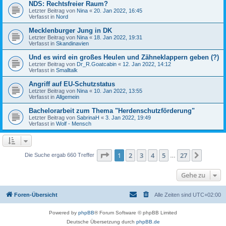
NDS: Rechtsfreier Raum?
Letzter Beitrag von
Nina
«
20. Jan 2022, 16:45
Verfasst in
Nord
Mecklenburger Jung in DK
Letzter Beitrag von
Nina
«
18. Jan 2022, 19:31
Verfasst in
Skandinavien
Und es wird ein großes Heulen und Zähneklappern geben (?)
Letzter Beitrag von
Dr_R.Goatcabin
«
12. Jan 2022, 14:12
Verfasst in
Smalltalk
Angriff auf EU-Schutzstatus
Letzter Beitrag von
Nina
«
10. Jan 2022, 13:55
Verfasst in
Allgemein
Bachelorarbeit zum Thema "Herdenschutzförderung"
Letzter Beitrag von
SabrinaH
«
3. Jan 2022, 19:49
Verfasst in
Wolf - Mensch
Seite
1
von
27
1
2
3
4
5
27
Nächst
Die Suche ergab 660 Treffer
…
Gehe zu
Foren-Übersicht
Alle Zeiten sind
UTC+02:00
Powered by
phpBB
® Forum Software © phpBB Limited
Deutsche Übersetzung durch
phpBB.de