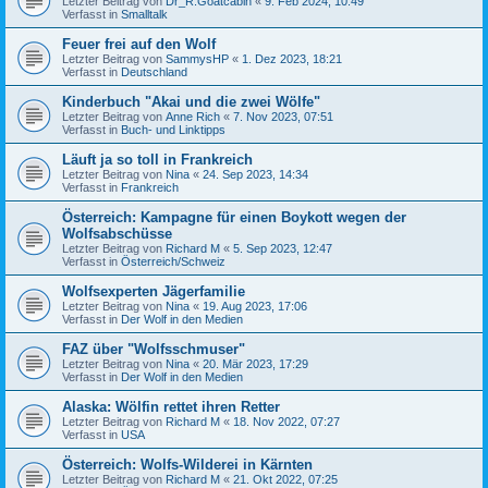
Letzter Beitrag von
Dr_R.Goatcabin
«
9. Feb 2024, 10:49
Verfasst in
Smalltalk
Feuer frei auf den Wolf
Letzter Beitrag von
SammysHP
«
1. Dez 2023, 18:21
Verfasst in
Deutschland
Kinderbuch "Akai und die zwei Wölfe"
Letzter Beitrag von
Anne Rich
«
7. Nov 2023, 07:51
Verfasst in
Buch- und Linktipps
Läuft ja so toll in Frankreich
Letzter Beitrag von
Nina
«
24. Sep 2023, 14:34
Verfasst in
Frankreich
Österreich: Kampagne für einen Boykott wegen der
Wolfsabschüsse
Letzter Beitrag von
Richard M
«
5. Sep 2023, 12:47
Verfasst in
Österreich/Schweiz
Wolfsexperten Jägerfamilie
Letzter Beitrag von
Nina
«
19. Aug 2023, 17:06
Verfasst in
Der Wolf in den Medien
FAZ über "Wolfsschmuser"
Letzter Beitrag von
Nina
«
20. Mär 2023, 17:29
Verfasst in
Der Wolf in den Medien
Alaska: Wölfin rettet ihren Retter
Letzter Beitrag von
Richard M
«
18. Nov 2022, 07:27
Verfasst in
USA
Österreich: Wolfs-Wilderei in Kärnten
Letzter Beitrag von
Richard M
«
21. Okt 2022, 07:25