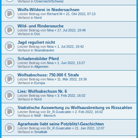
Verfasst in
Österreich/Schweiz
Wolfs-Wilderei in Niedersachsen
Letzter Beitrag von
Richard M
«
21. Okt 2022, 07:13
Verfasst in
Nord
Wild- und Rinderseuche
Letzter Beitrag von
Nina
«
17. Jul 2022, 19:48
Verfasst in
Ost
Jagd reguliert nicht
Letzter Beitrag von
Nina
«
1. Jul 2022, 19:42
Verfasst in
Skandinavien
Schadensbilder Pferd
Letzter Beitrag von
Nina
«
1. Jun 2022, 13:27
Verfasst in
Allgemein
Wolfsabschuss: 750.000 € Strafe
Letzter Beitrag von
Nina
«
11. Mär 2022, 19:36
Verfasst in
Europa
Lies: Wolfsabschuss Nr. 6
Letzter Beitrag von
Nina
«
3. Feb 2022, 16:02
Verfasst in
Nord
Statistische Auswertung zu Wolfsausbreitung vs Risszahlen
Letzter Beitrag von
Dr_R.Goatcabin
«
2. Feb 2022, 16:02
Verfasst in
Wolf - Mensch
Agrarheute liebt seine Potzblitz!-Geschichten
Letzter Beitrag von
Dr_R.Goatcabin
«
21. Jan 2022, 12:07
Verfasst in
Smalltalk