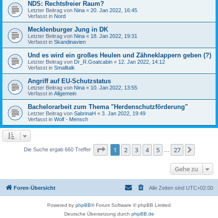
NDS: Rechtsfreier Raum?
Letzter Beitrag von
Nina
«
20. Jan 2022, 16:45
Verfasst in
Nord
Mecklenburger Jung in DK
Letzter Beitrag von
Nina
«
18. Jan 2022, 19:31
Verfasst in
Skandinavien
Und es wird ein großes Heulen und Zähneklappern geben (?)
Letzter Beitrag von
Dr_R.Goatcabin
«
12. Jan 2022, 14:12
Verfasst in
Smalltalk
Angriff auf EU-Schutzstatus
Letzter Beitrag von
Nina
«
10. Jan 2022, 13:55
Verfasst in
Allgemein
Bachelorarbeit zum Thema "Herdenschutzförderung"
Letzter Beitrag von
SabrinaH
«
3. Jan 2022, 19:49
Verfasst in
Wolf - Mensch
Seite
1
von
27
1
2
3
4
5
27
Nächst
Die Suche ergab 660 Treffer
…
Gehe zu
Foren-Übersicht
Alle Zeiten sind
UTC+02:00
Powered by
phpBB
® Forum Software © phpBB Limited
Deutsche Übersetzung durch
phpBB.de