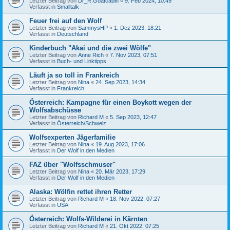
Letzter Beitrag von
Dr_R.Goatcabin
«
9. Feb 2024, 10:49
Verfasst in
Smalltalk
Feuer frei auf den Wolf
Letzter Beitrag von
SammysHP
«
1. Dez 2023, 18:21
Verfasst in
Deutschland
Kinderbuch "Akai und die zwei Wölfe"
Letzter Beitrag von
Anne Rich
«
7. Nov 2023, 07:51
Verfasst in
Buch- und Linktipps
Läuft ja so toll in Frankreich
Letzter Beitrag von
Nina
«
24. Sep 2023, 14:34
Verfasst in
Frankreich
Österreich: Kampagne für einen Boykott wegen der
Wolfsabschüsse
Letzter Beitrag von
Richard M
«
5. Sep 2023, 12:47
Verfasst in
Österreich/Schweiz
Wolfsexperten Jägerfamilie
Letzter Beitrag von
Nina
«
19. Aug 2023, 17:06
Verfasst in
Der Wolf in den Medien
FAZ über "Wolfsschmuser"
Letzter Beitrag von
Nina
«
20. Mär 2023, 17:29
Verfasst in
Der Wolf in den Medien
Alaska: Wölfin rettet ihren Retter
Letzter Beitrag von
Richard M
«
18. Nov 2022, 07:27
Verfasst in
USA
Österreich: Wolfs-Wilderei in Kärnten
Letzter Beitrag von
Richard M
«
21. Okt 2022, 07:25