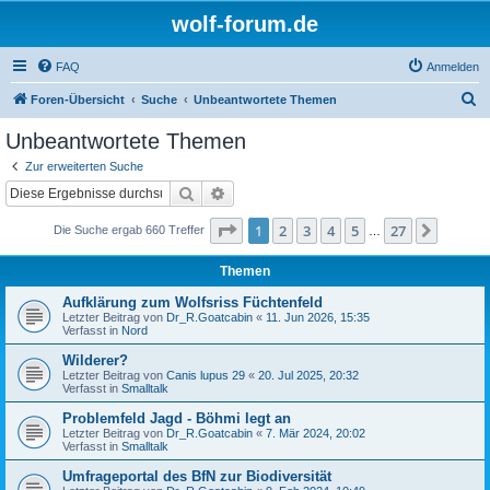
wolf-forum.de
FAQ
Anmelden
S
Foren-Übersicht
Suche
Unbeantwortete Themen
u
Unbeantwortete Themen
c
Zur erweiterten Suche
h
Suche
Erweiterte Suche
e
Seite
1
von
27
1
2
3
4
5
27
Nächst
Die Suche ergab 660 Treffer
…
Themen
Aufklärung zum Wolfsriss Füchtenfeld
Letzter Beitrag von
Dr_R.Goatcabin
«
11. Jun 2026, 15:35
Verfasst in
Nord
Wilderer?
Letzter Beitrag von
Canis lupus 29
«
20. Jul 2025, 20:32
Verfasst in
Smalltalk
Problemfeld Jagd - Böhmi legt an
Letzter Beitrag von
Dr_R.Goatcabin
«
7. Mär 2024, 20:02
Verfasst in
Smalltalk
Umfrageportal des BfN zur Biodiversität