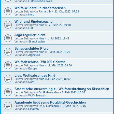
Verfasst in
Österreich/Schweiz
Wolfs-Wilderei in Niedersachsen
Letzter Beitrag von
Richard M
«
21. Okt 2022, 07:13
Verfasst in
Nord
Wild- und Rinderseuche
Letzter Beitrag von
Nina
«
17. Jul 2022, 19:48
Verfasst in
Ost
Jagd reguliert nicht
Letzter Beitrag von
Nina
«
1. Jul 2022, 19:42
Verfasst in
Skandinavien
Schadensbilder Pferd
Letzter Beitrag von
Nina
«
1. Jun 2022, 13:27
Verfasst in
Allgemein
Wolfsabschuss: 750.000 € Strafe
Letzter Beitrag von
Nina
«
11. Mär 2022, 19:36
Verfasst in
Europa
Lies: Wolfsabschuss Nr. 6
Letzter Beitrag von
Nina
«
3. Feb 2022, 16:02
Verfasst in
Nord
Statistische Auswertung zu Wolfsausbreitung vs Risszahlen
Letzter Beitrag von
Dr_R.Goatcabin
«
2. Feb 2022, 16:02
Verfasst in
Wolf - Mensch
Agrarheute liebt seine Potzblitz!-Geschichten
Letzter Beitrag von
Dr_R.Goatcabin
«
21. Jan 2022, 12:07
Verfasst in
Smalltalk