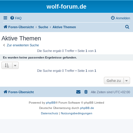
wolf-forum.de
FAQ
Anmelden
S
Foren-Übersicht
Suche
Aktive Themen
u
Aktive Themen
c
Zur erweiterten Suche
h
Die Suche ergab 0 Treffer • Seite
1
von
1
e
Es wurden keine passenden Ergebnisse gefunden.
Die Suche ergab 0 Treffer • Seite
1
von
1
Gehe zu
Foren-Übersicht
Alle Zeiten sind
UTC+02:00
Powered by
phpBB
® Forum Software © phpBB Limited
Deutsche Übersetzung durch
phpBB.de
Datenschutz
|
Nutzungsbedingungen