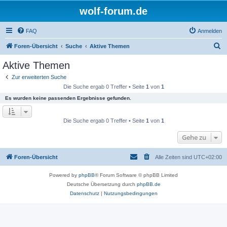
wolf-forum.de
FAQ
Anmelden
S
Foren-Übersicht
Suche
Aktive Themen
u
Aktive Themen
c
Zur erweiterten Suche
h
Die Suche ergab 0 Treffer • Seite
1
von
1
e
Es wurden keine passenden Ergebnisse gefunden.
Die Suche ergab 0 Treffer • Seite
1
von
1
Gehe zu
Foren-Übersicht
Alle Zeiten sind
UTC+02:00
Powered by
phpBB
® Forum Software © phpBB Limited
Deutsche Übersetzung durch
phpBB.de
Datenschutz
|
Nutzungsbedingungen