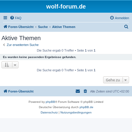
wolf-forum.de
FAQ
Anmelden
S
Foren-Übersicht
Suche
Aktive Themen
u
Aktive Themen
c
Zur erweiterten Suche
h
Die Suche ergab 0 Treffer • Seite
1
von
1
e
Es wurden keine passenden Ergebnisse gefunden.
Die Suche ergab 0 Treffer • Seite
1
von
1
Gehe zu
Foren-Übersicht
Alle Zeiten sind
UTC+02:00
Powered by
phpBB
® Forum Software © phpBB Limited
Deutsche Übersetzung durch
phpBB.de
Datenschutz
|
Nutzungsbedingungen