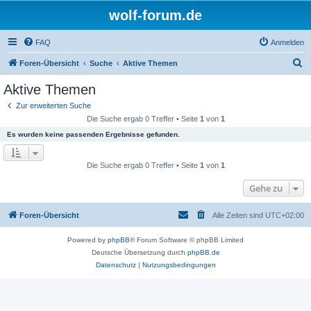
wolf-forum.de
FAQ
Anmelden
S
Foren-Übersicht
Suche
Aktive Themen
u
Aktive Themen
c
Zur erweiterten Suche
h
Die Suche ergab 0 Treffer • Seite
1
von
1
e
Es wurden keine passenden Ergebnisse gefunden.
Die Suche ergab 0 Treffer • Seite
1
von
1
Gehe zu
Foren-Übersicht
Alle Zeiten sind
UTC+02:00
Powered by
phpBB
® Forum Software © phpBB Limited
Deutsche Übersetzung durch
phpBB.de
Datenschutz
|
Nutzungsbedingungen