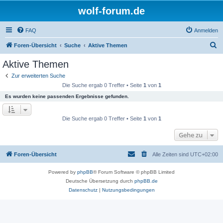
wolf-forum.de
FAQ
Anmelden
S
Foren-Übersicht
Suche
Aktive Themen
u
Aktive Themen
c
Zur erweiterten Suche
h
Die Suche ergab 0 Treffer • Seite
1
von
1
e
Es wurden keine passenden Ergebnisse gefunden.
Die Suche ergab 0 Treffer • Seite
1
von
1
Gehe zu
Foren-Übersicht
Alle Zeiten sind
UTC+02:00
Powered by
phpBB
® Forum Software © phpBB Limited
Deutsche Übersetzung durch
phpBB.de
Datenschutz
|
Nutzungsbedingungen