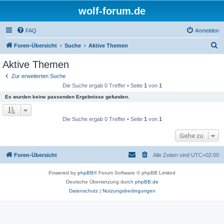
wolf-forum.de
FAQ
Anmelden
S
Foren-Übersicht
Suche
Aktive Themen
u
Aktive Themen
c
Zur erweiterten Suche
h
Die Suche ergab 0 Treffer • Seite
1
von
1
e
Es wurden keine passenden Ergebnisse gefunden.
Die Suche ergab 0 Treffer • Seite
1
von
1
Gehe zu
Foren-Übersicht
Alle Zeiten sind
UTC+02:00
Powered by
phpBB
® Forum Software © phpBB Limited
Deutsche Übersetzung durch
phpBB.de
Datenschutz
|
Nutzungsbedingungen