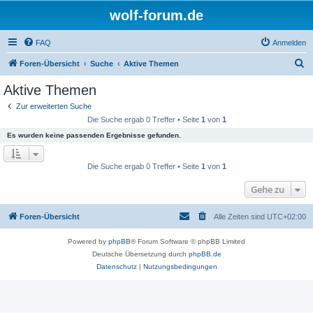
wolf-forum.de
FAQ
Anmelden
S
Foren-Übersicht
Suche
Aktive Themen
u
Aktive Themen
c
Zur erweiterten Suche
h
Die Suche ergab 0 Treffer • Seite
1
von
1
e
Es wurden keine passenden Ergebnisse gefunden.
Die Suche ergab 0 Treffer • Seite
1
von
1
Gehe zu
Foren-Übersicht
Alle Zeiten sind
UTC+02:00
Powered by
phpBB
® Forum Software © phpBB Limited
Deutsche Übersetzung durch
phpBB.de
Datenschutz
|
Nutzungsbedingungen