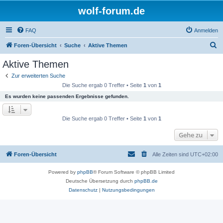
wolf-forum.de
FAQ
Anmelden
S
Foren-Übersicht
Suche
Aktive Themen
u
Aktive Themen
c
Zur erweiterten Suche
h
Die Suche ergab 0 Treffer • Seite
1
von
1
e
Es wurden keine passenden Ergebnisse gefunden.
Die Suche ergab 0 Treffer • Seite
1
von
1
Gehe zu
Foren-Übersicht
Alle Zeiten sind
UTC+02:00
Powered by
phpBB
® Forum Software © phpBB Limited
Deutsche Übersetzung durch
phpBB.de
Datenschutz
|
Nutzungsbedingungen