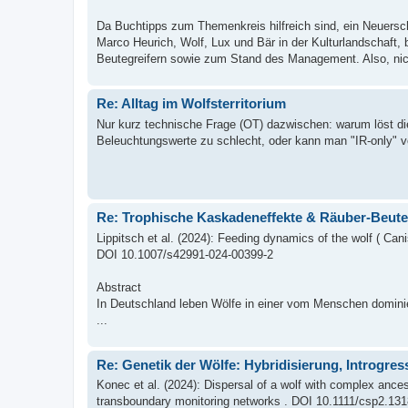
Da Buchtipps zum Themenkreis hilfreich sind, ein Neuersch
Marco Heurich, Wolf, Lux und Bär in der Kulturlandschaft, 
Beutegreifern sowie zum Stand des Management. Also, nich
Re: Alltag im Wolfsterritorium
Nur kurz technische Frage (OT) dazwischen: warum löst die
Beleuchtungswerte zu schlecht, oder kann man "IR-only" vo
Re: Trophische Kaskadeneffekte & Räuber-Beut
Lippitsch et al. (2024): Feeding dynamics of the wolf ( Ca
DOI 10.1007/s42991-024-00399-2
Abstract
In Deutschland leben Wölfe in einer vom Menschen domini
...
Re: Genetik der Wölfe: Hybridisierung, Introgr
Konec et al. (2024): Dispersal of a wolf with complex ance
transboundary monitoring networks . DOI 10.1111/csp2.1318