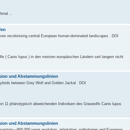
hmal ...
fen
wolves recolonising central European human‐dominated landscapes . DOI
fe ( Canis lupus ) in den meisten europäischen Ländern seit langem nicht
ession und Abstammungslinien
e Hybrids between Grey Wolf and Golden Jackal . DOI
von 11 phänotypisch abweichenden Individuen des Grauwolfs Canis lupus
ession und Abstammungslinien
ancestors—800,000 years evolution, adaptation, pathologies and European