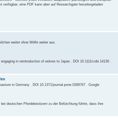
irekt verfügbar; eine PDF kann aber auf Researchgate heruntergeladen
lchen weiter ohne Wölfe weiter aus.
rd engaging in reintroduction of wolves to Japan . DOI 10.1111/cobi.14130 .
fen
t pasture in Germany . DOI 10.1371/journal.pone.0289767 . Google
bei deutschen Pferdebesitzern zu der Befürchtung führte, dass ihre