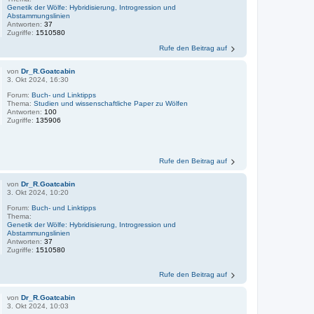
Genetik der Wölfe: Hybridisierung, Introgression und
Abstammungslinien
Antworten:
37
Zugriffe:
1510580
Rufe den Beitrag auf
von
Dr_R.Goatcabin
3. Okt 2024, 16:30
Forum:
Buch- und Linktipps
Thema:
Studien und wissenschaftliche Paper zu Wölfen
Antworten:
100
Zugriffe:
135906
Rufe den Beitrag auf
von
Dr_R.Goatcabin
3. Okt 2024, 10:20
Forum:
Buch- und Linktipps
Thema:
Genetik der Wölfe: Hybridisierung, Introgression und
Abstammungslinien
Antworten:
37
Zugriffe:
1510580
Rufe den Beitrag auf
von
Dr_R.Goatcabin
3. Okt 2024, 10:03