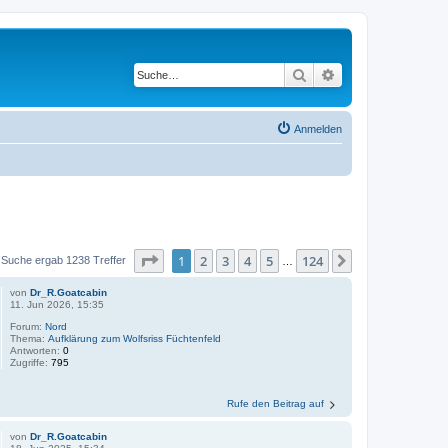
Suche
Erweiterte Suche
Anmelden
Seite
1
von
124
1
2
3
4
5
124
Nächste
 Suche ergab 1238 Treffer
…
von
Dr_R.Goatcabin
11. Jun 2026, 15:35
Forum:
Nord
Thema:
Aufklärung zum Wolfsriss Füchtenfeld
Antworten:
0
Zugriffe:
795
Rufe den Beitrag auf
von
Dr_R.Goatcabin