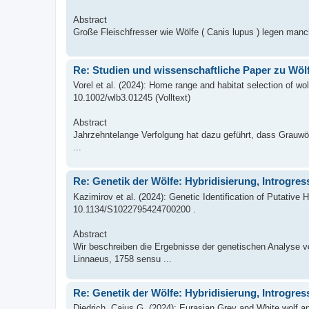
Abstract
Große Fleischfresser wie Wölfe ( Canis lupus ) legen manc
Re: Studien und wissenschaftliche Paper zu Wöl
Vorel et al. (2024): Home range and habitat selection of 
10.1002/wlb3.01245 (Volltext)
Abstract
Jahrzehntelange Verfolgung hat dazu geführt, dass Grauwöl
...
Re: Genetik der Wölfe: Hybridisierung, Introgr
Kazimirov et al. (2024): Genetic Identification of Putativ
10.1134/S1022795424700200 .
Abstract
Wir beschreiben die Ergebnisse der genetischen Analyse 
Linnaeus, 1758 sensu ...
Re: Genetik der Wölfe: Hybridisierung, Introgr
Diedrich, Cajus G. (2024): Eurasian Grey and White wolf 