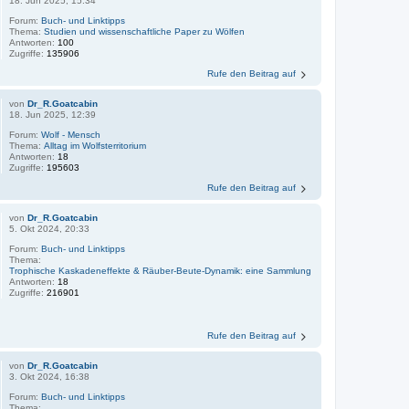
18. Jun 2025, 15:34
Forum:
Buch- und Linktipps
Thema:
Studien und wissenschaftliche Paper zu Wölfen
Antworten:
100
Zugriffe:
135906
Rufe den Beitrag auf
von
Dr_R.Goatcabin
18. Jun 2025, 12:39
Forum:
Wolf - Mensch
Thema:
Alltag im Wolfsterritorium
Antworten:
18
Zugriffe:
195603
Rufe den Beitrag auf
von
Dr_R.Goatcabin
5. Okt 2024, 20:33
Forum:
Buch- und Linktipps
Thema:
Trophische Kaskadeneffekte & Räuber-Beute-Dynamik: eine Sammlung
Antworten:
18
Zugriffe:
216901
Rufe den Beitrag auf
von
Dr_R.Goatcabin
3. Okt 2024, 16:38
Forum:
Buch- und Linktipps
Thema: