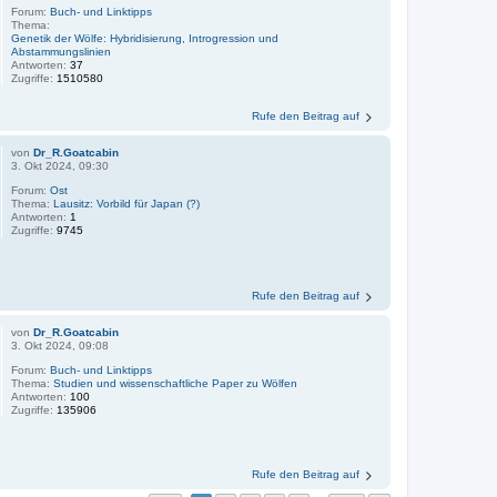
Forum:
Buch- und Linktipps
Thema:
Genetik der Wölfe: Hybridisierung, Introgression und
Abstammungslinien
Antworten:
37
Zugriffe:
1510580
Rufe den Beitrag auf
von
Dr_R.Goatcabin
3. Okt 2024, 09:30
Forum:
Ost
Thema:
Lausitz: Vorbild für Japan (?)
Antworten:
1
Zugriffe:
9745
Rufe den Beitrag auf
von
Dr_R.Goatcabin
3. Okt 2024, 09:08
Forum:
Buch- und Linktipps
Thema:
Studien und wissenschaftliche Paper zu Wölfen
Antworten:
100
Zugriffe:
135906
Rufe den Beitrag auf