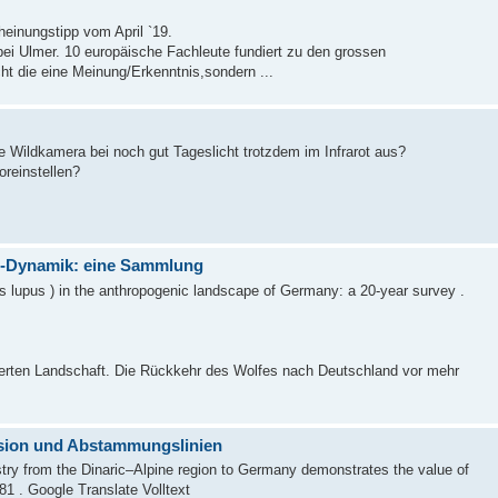
einungstipp vom April `19.
bei Ulmer. 10 europäische Fachleute fundiert zu den grossen
t die eine Meinung/Erkenntnis,sondern ...
 Wildkamera bei noch gut Tageslicht trotzdem im Infrarot aus?
reinstellen?
e-Dynamik: eine Sammlung
nis lupus ) in the anthropogenic landscape of Germany: a 20-year survey .
erten Landschaft. Die Rückkehr des Wolfes nach Deutschland vor mehr
ession und Abstammungslinien
stry from the Dinaric–Alpine region to Germany demonstrates the value of
1 . Google Translate Volltext