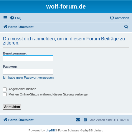
wolf-forum.de
FAQ
Anmelden
S
Foren-Übersicht
u
Du musst dich anmelden, um in diesem Forum Beiträge zu
c
zitieren.
h
Benutzername:
e
Passwort:
Ich habe mein Passwort vergessen
Angemeldet bleiben
Meinen Online-Status während dieser Sitzung verbergen
Foren-Übersicht
Alle Zeiten sind
UTC+02:00
Powered by
phpBB
® Forum Software © phpBB Limited