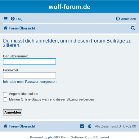
wolf-forum.de
FAQ
Anmelden
S
Foren-Übersicht
u
Du musst dich anmelden, um in diesem Forum Beiträge zu
c
zitieren.
h
Benutzername:
e
Passwort:
Ich habe mein Passwort vergessen
Angemeldet bleiben
Meinen Online-Status während dieser Sitzung verbergen
Foren-Übersicht
Alle Zeiten sind
UTC+02:00
Powered by
phpBB
® Forum Software © phpBB Limited