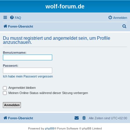
wolf-forum.de
FAQ
Anmelden
S
Foren-Übersicht
u
Du musst registriert und angemeldet sein, um Profile
c
anzuschauen.
h
Benutzername:
e
Passwort:
Ich habe mein Passwort vergessen
Angemeldet bleiben
Meinen Online-Status während dieser Sitzung verbergen
Foren-Übersicht
Alle Zeiten sind
UTC+02:00
Powered by
phpBB
® Forum Software © phpBB Limited